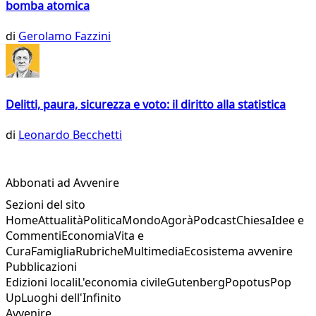
bomba atomica
di
Gerolamo Fazzini
Delitti, paura, sicurezza e voto: il diritto alla statistica
di
Leonardo Becchetti
Abbonati ad Avvenire
Sezioni del sito
Home
Attualità
Politica
Mondo
Agorà
Podcast
Chiesa
Idee e
Commenti
Economia
Vita e
Cura
Famiglia
Rubriche
Multimedia
Ecosistema avvenire
Pubblicazioni
Edizioni locali
L'economia civile
Gutenberg
Popotus
Pop
Up
Luoghi dell'Infinito
Avvenire