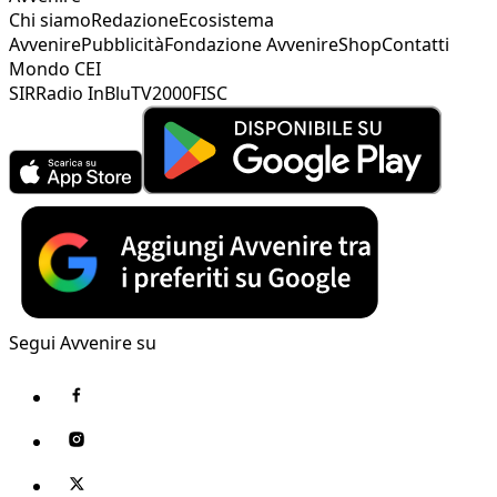
Chi siamo
Redazione
Ecosistema
Avvenire
Pubblicità
Fondazione Avvenire
Shop
Contatti
Mondo CEI
SIR
Radio InBlu
TV2000
FISC
Segui Avvenire su