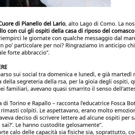
uore di Pianello del Lario
, alto Lago di Como. La nost
lo con cui gli ospiti della casa di riposo del comasco
 riempirci le giornate con qualche messaggio dal mar
un po’ particolare per noi? Ringraziamo in anticipo ch
ale forte abbraccio”.
ERE
parso sui social tra domenica e lunedì, e già martedì 
della segreteria della rsa, per la gioia degli ospiti, q
dei familiari, avevano quasi smarrito il senso dell'atte
a di Torino e Rapallo – racconta l’educatrice Fosca Bo
 rimasti colpiti. Le aspettavano, erano molto emozionat
eva deciso di scrivere lettere ad alcune ospiti per s
ra sai?’. Le hanno custodite gelosamente”.
te calo delle capacità sia fisiche sia, soprattutto, c