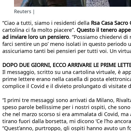
Reuters |
“Ciao a tutti, siamo i residenti della
Rsa Casa Sacro C
cartolina ci fa molto piacere”.
Questo il tenero appel
ad inviare loro un pensiero
. “Possiamo chiedervi di
farci sentire un po’ meno isolati in questo periodo 
assicuriamo tanti bei pensieri per tutti voi. Un virtu
DOPO DUE GIORNI, ECCO ARRIVARE LE PRIME LETT
Il messaggio, scritto su una cartolina virtuale, è ap
prime lettere erano nella casella di posta elettronica 
complice il Covid e il divieto prolungato di visitate 
“I primi tre messaggi sono arrivati da Milano, Rivalt
speso parole bellissime per i nostri ospiti, che sono
che nel marzo scorso si era ammalata di Covid, ma av
tirano fuori dalla borsetta, mi dicono ‘Ce l’ho anco
“Quest’anno, purtroppo, gli ospiti hanno avuto un for