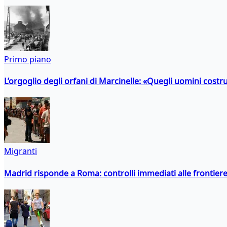
Primo piano
L’orgoglio degli orfani di Marcinelle: «Quegli uomini costr
Migranti
Madrid risponde a Roma: controlli immediati alle frontiere p