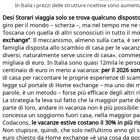
In Italia i prezzi delle strutture ricettive sono aumen
Desi Storari viaggia solo se trova qualcuno disposto
giro per il mondo – scherza –, ma nel tempo me ne so
Toscana con quella di altri sconosciuti in tutto il 
exchange”
. Il meccanismo, almeno sulla carta, è se
famiglia disposta allo scambio di casa per le vacan
diversi, naturalmente serve uscire di casa», comment
migliaia di euro. In Italia sono quasi 12mila le pe
centinaio di euro in meno a vacanza:
per il 2026 son
di casa per raccontare le proprie esperienze di sca
legge sul portale di Home exchange – ma uno dei mot
parole, è un metodo – forse più efficace degli altri 
La strategia fa leva sul fatto che la maggior parte de
parte di loro, andare in vacanza non è più possibile
concessa un soggiorno fuori casa, nella maggior parte
Codacons,
le vacanze estive costano il 30% in più ri
Non stupisce, quindi, che solo nell’ultimo anno gli
euro chiesto da Home exchange «è una cosa da poco»