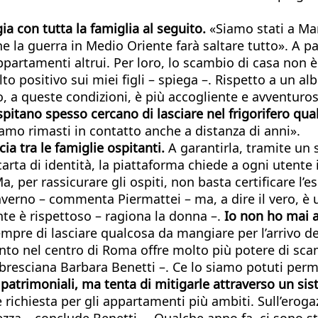
ia con tutta la famiglia al seguito.
«Siamo stati a Mar
 la guerra in Medio Oriente farà saltare tutto». A p
 appartamenti altrui. Per loro, lo scambio di casa non
o positivo sui miei figli – spiega –. Rispetto a un alb
gio, a queste condizioni, è più accogliente e avventur
pitano spesso cercano di lasciare nel frigorifero qual
siamo rimasti in contatto anche a distanza di anni».
ia tra le famiglie ospitanti.
A garantirla, tramite un s
arta di identità, la piattaforma chiede a ogni utente 
Ma, per rassicurare gli ospiti, non basta certificare l’e
erno – commenta Piermattei – ma, a dire il vero, è un
nte è rispettoso – ragiona la donna –.
Io non ho mai 
empre di lasciare qualcosa da mangiare per l’arrivo de
nto nel centro di Roma offre molto più potere di sca
bresciana Barbara Benetti –. Ce lo siamo potuti perm
 patrimoniali, ma tenta di mitigarle attraverso un sis
 richiesta per gli appartamenti più ambiti. Sull’erogaz
zza – conclude Benetti –. Qualche anno fa, ci sono sta