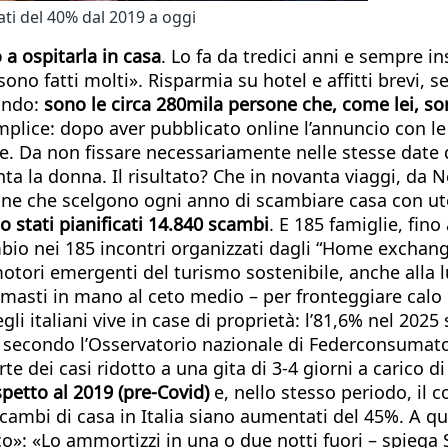
tati del 40% dal 2019 a oggi
 a ospitarla in casa
. Lo fa da tredici anni e sempre in
no fatti molti». Risparmia su hotel e affitti brevi, 
mondo:
sono le circa 280mila persone che, come lei, so
mplice: dopo aver pubblicato online l’annuncio con l
ze. Da non fissare necessariamente nelle stesse date 
a la donna. Il risultato? Che in novanta viaggi, da N
rsone che scelgono ogni anno di scambiare casa con u
o stati pianificati 14.840 scambi
. E 185 famiglie, fin
mbio nei 185 incontri organizzati dagli “Home exchang
ori emergenti del turismo sostenibile, anche alla lu
rimasti in mano al ceto medio – per fronteggiare calo 
gli italiani vive in case di proprietà: l’81,6% nel 2025
: secondo l’Osservatorio nazionale di Federconsumator
 dei casi ridotto a una gita di 3-4 giorni a carico di
spetto al 2019 (pre-Covid)
e, nello stesso periodo, il c
 scambi di casa in Italia siano aumentati del 45%. A 
: «Lo ammortizzi in una o due notti fuori – spiega S