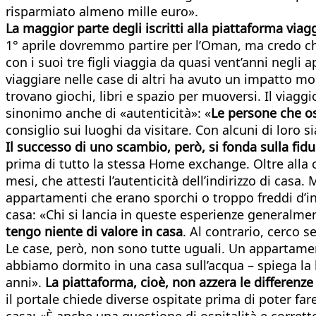
risparmiato almeno mille euro».
La maggior parte degli iscritti alla piattaforma viagg
1° aprile dovremmo partire per l’Oman, ma credo che
con i suoi tre figli viaggia da quasi vent’anni negli
viaggiare nelle case di altri ha avuto un impatto molt
trovano giochi, libri e spazio per muoversi. Il viag
sinonimo anche di «autenticità»: «
Le persone che os
consiglio sui luoghi da visitare. Con alcuni di loro 
Il successo di uno scambio, però, si fonda sulla fiduc
prima di tutto la stessa Home exchange. Oltre alla c
mesi, che attesti l’autenticità dell’indirizzo di casa. 
appartamenti che erano sporchi o troppo freddi d’inv
casa: «Chi si lancia in queste esperienze generalme
tengo niente di valore in casa
. Al contrario, cerco s
Le case, però, non sono tutte uguali. Un appartame
abbiamo dormito in una casa sull’acqua – spiega la 
anni».
La piattaforma, cioè, non azzera le differenze
il portale chiede diverse ospitate prima di poter fare
casa: «È anche una questione di ospitalità e corrette