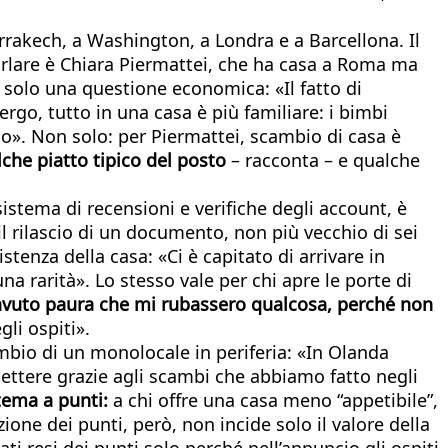
rakech, a Washington, a Londra e a Barcellona. Il
arlare è Chiara Piermattei, che ha casa a Roma ma
 è solo una questione economica: «Il fatto di
ergo, tutto in una casa è più familiare: i bimbi
oso». Non solo: per Piermattei, scambio di casa è
che piatto tipico del posto
– racconta – e qualche
istema di recensioni e verifiche degli account, è
il rilascio di un documento, non più vecchio di sei
sistenza della casa: «Ci è capitato di arrivare in
a rarità». Lo stesso vale per chi apre le porte di
avuto paura che mi rubassero qualcosa, perché non
gli ospiti».
mbio di un monolocale in periferia: «In Olanda
ettere grazie agli scambi che abbiamo fatto negli
tema a punti:
a chi offre una casa meno “appetibile”,
ione dei punti, però, non incide solo il valore della
ti resi dei punti solo perché nell’annuncio gli ospiti