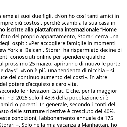
sieme ai suoi due figli. «Non ho così tanti amici in
sempre più costosi, perché scambia la sua casa in
no iscritte alla piattaforma internazionale “Home
e foto del proprio appartamento, Storari cerca una
degli ospiti: «Per accogliere famiglie in momenti
ew York ai Balcani, Storari ha risparmiato decine di
tenti conosciuti online per spendere qualche
o al prossimo 25 marzo, apriranno di nuovo le porte
e days”. «Non è più una tendenza di nicchia – si
ce del continuo aumento dei costi». In altre
del potere d’acquisto e caro vita.
 secondo le rilevazioni Istat. E che, per la maggior
i, nel 2025 solo il 43% della popolazione si è
 amici o parenti. In generale, secondo i conti del
osto delle strutture ricettive è cresciuto del 40%.
queste condizioni, l’abbonamento annuale da 175
torari –. Solo nella mia vacanza a Manhattan, ho