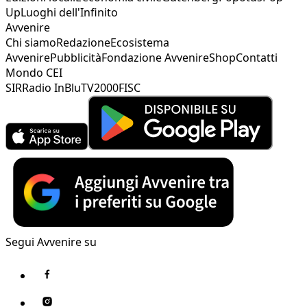
Up
Luoghi dell'Infinito
Avvenire
Chi siamo
Redazione
Ecosistema
Avvenire
Pubblicità
Fondazione Avvenire
Shop
Contatti
Mondo CEI
SIR
Radio InBlu
TV2000
FISC
Segui Avvenire su