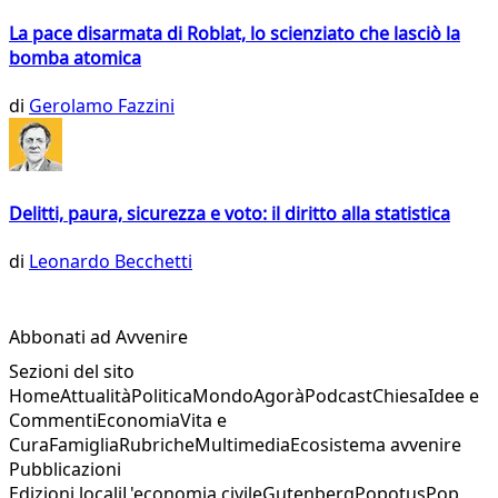
La pace disarmata di Roblat, lo scienziato che lasciò la
bomba atomica
di
Gerolamo Fazzini
Delitti, paura, sicurezza e voto: il diritto alla statistica
di
Leonardo Becchetti
Abbonati ad Avvenire
Sezioni del sito
Home
Attualità
Politica
Mondo
Agorà
Podcast
Chiesa
Idee e
Commenti
Economia
Vita e
Cura
Famiglia
Rubriche
Multimedia
Ecosistema avvenire
Pubblicazioni
Edizioni locali
L'economia civile
Gutenberg
Popotus
Pop