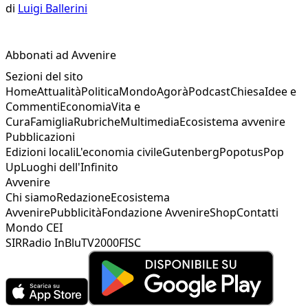
di
Luigi Ballerini
Abbonati ad Avvenire
Sezioni del sito
Home
Attualità
Politica
Mondo
Agorà
Podcast
Chiesa
Idee e
Commenti
Economia
Vita e
Cura
Famiglia
Rubriche
Multimedia
Ecosistema avvenire
Pubblicazioni
Edizioni locali
L'economia civile
Gutenberg
Popotus
Pop
Up
Luoghi dell'Infinito
Avvenire
Chi siamo
Redazione
Ecosistema
Avvenire
Pubblicità
Fondazione Avvenire
Shop
Contatti
Mondo CEI
SIR
Radio InBlu
TV2000
FISC