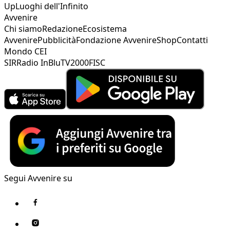
Up
Luoghi dell'Infinito
Avvenire
Chi siamo
Redazione
Ecosistema
Avvenire
Pubblicità
Fondazione Avvenire
Shop
Contatti
Mondo CEI
SIR
Radio InBlu
TV2000
FISC
Segui Avvenire su