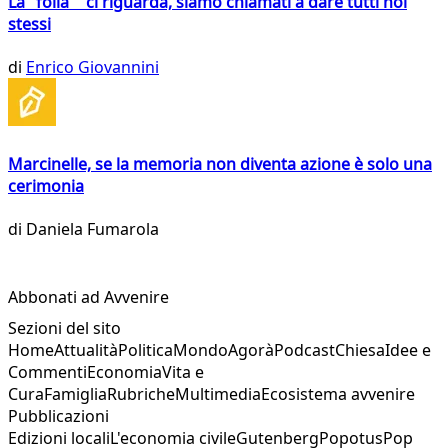
La "folla" ci riguarda, siamo chiamati a dare tutti noi
stessi
di
Enrico Giovannini
Marcinelle, se la memoria non diventa azione è solo una
cerimonia
di
Daniela Fumarola
Abbonati ad Avvenire
Sezioni del sito
Home
Attualità
Politica
Mondo
Agorà
Podcast
Chiesa
Idee e
Commenti
Economia
Vita e
Cura
Famiglia
Rubriche
Multimedia
Ecosistema avvenire
Pubblicazioni
Edizioni locali
L'economia civile
Gutenberg
Popotus
Pop