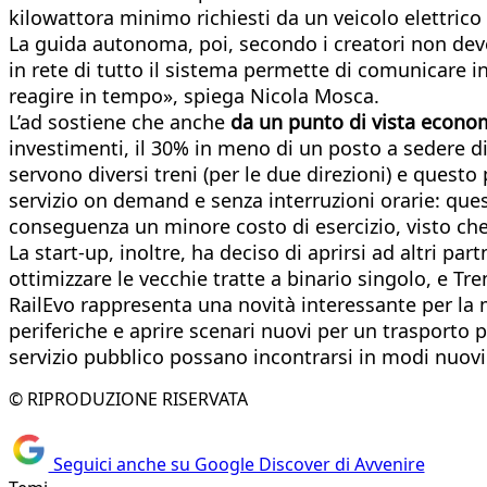
kilowattora minimo richiesti da un veicolo elettric
La guida autonoma, poi, secondo i creatori non deve 
in rete di tutto il sistema permette di comunicare in 
reagire in tempo», spiega Nicola Mosca.
L’ad sostiene che anche
da un punto di vista econom
investimenti, il 30% in meno di un posto a sedere di 
servono diversi treni (per le due direzioni) e quest
servizio on demand e senza interruzioni orarie: ques
conseguenza un minore costo di esercizio, visto che 
La start-up, inoltre, ha deciso di aprirsi ad altri pa
ottimizzare le vecchie tratte a binario singolo, e Tr
RailEvo rappresenta una novità interessante per la mo
periferiche e aprire scenari nuovi per un trasporto 
servizio pubblico possano incontrarsi in modi nuov
© RIPRODUZIONE RISERVATA
Seguici anche su Google Discover di Avvenire