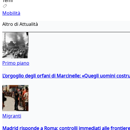
Temi
Mobilità
Altro di Attualità
Primo piano
L’orgoglio degli orfani di Marcinelle: «Quegli uomini costr
Migranti
Madrid risponde a Roma: controlli immediati alle frontiere p