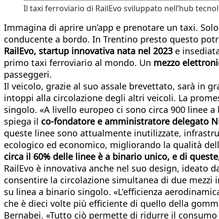
Il taxi ferroviario di RailEvo sviluppato nell’hub tecn
Immagina di aprire un’app e prenotare un taxi. Solo c
conducente a bordo. In Trentino presto questo potreb
RailEvo, startup innovativa nata nel 2023
e insediat
primo taxi ferroviario al mondo. Un
mezzo elettron
passeggeri.
Il veicolo, grazie al suo assale brevettato, sarà in 
intoppi alla circolazione degli altri veicoli. La prome
singolo. «A livello europeo ci sono circa 900 linee 
spiega il
co-fondatore e amministratore delegato N
queste linee sono attualmente inutilizzate, infrastr
ecologico ed economico, migliorando la qualità dell
circa il 60% delle linee è a binario unico, e di ques
RailEvo è innovativa anche nel suo design, ideato d
consentire la circolazione simultanea di due mezzi 
su linea a binario singolo. «L'efficienza aerodinamica 
che è dieci volte più efficiente di quello della gomm
Bernabei. «Tutto ciò permette di ridurre il consumo