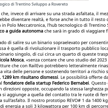
ologico di Trentino Sviluppo a Rovereto
he, invece di arrivare su una strada asfaltata, il mez
be diventare realtà, e forse anche in tutto il resto d
a in Polo Meccatronica, l’hub tecnologico di Trentino 
ico a guida autonoma
che sarà in grado di viaggiare f
grado di salire su un binario sopraelevato per consenti
ssa è quella di rivoluzionare il trasporto pubblico loca
a binario singolo, di cui circa un quarto di queste tr
icola Mosca
, «senza contare che uno studio del 2023 
utture che con RailEvo potrebbero letteralmente rinasc
a vita delle persone e sostenendo territori a rischi
te, 1289 km risultano dismessi
. Le possibilità offerte
al
fondatore della startup Federico Bernabei
. Questo 
in direzioni opposte, occupando la stessa larghezza p
si aggiunge a quella del contatto tra le ruote di ferro
a sull’asfalto. Il nostro prototipo REVO# 1 da 1400 kg
 di energia a soli 3 kilowattora per 100 km di percor