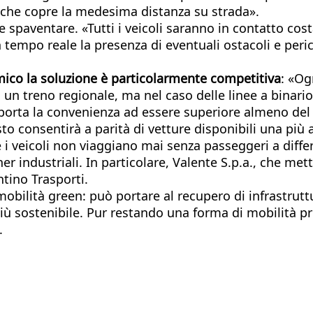
o che copre la medesima distanza su strada».
spaventare. «Tutti i veicoli saranno in contatto cost
tempo reale la presenza di eventuali ostacoli e pericol
ico la soluzione è particolarmente competitiva
: «Og
un treno regionale, ma nel caso delle linee a binario 
o porta la convenienza ad essere superiore almeno del 
to consentirà a parità di vetture disponibili una più 
i veicoli non viaggiano mai senza passeggeri a differe
rtner industriali. In particolare, Valente S.p.a., che 
entino Trasporti.
bilità green: può portare al recupero di infrastrutture
più sostenibile. Pur restando una forma di mobilità p
i.