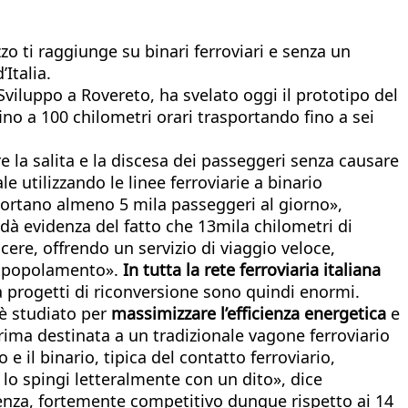
zo ti raggiunge su binari ferroviari e senza un
’Italia.
Sviluppo a Rovereto, ha svelato oggi il prototipo del
ino a 100 chilometri orari trasportando fino a sei
re la salita e la discesa dei passeggeri senza causare
le utilizzando le linee ferroviarie a binario
asportano almeno 5 mila passeggeri al giorno»,
dà evidenza del fatto che 13mila chilometri di
ere, offrendo un servizio di viaggio veloce,
o spopolamento».
In tutta la rete ferroviaria italiana
 da progetti di riconversione sono quindi enormi.
è studiato per
massimizzare l’efficienza energetica
e
rima destinata a un tradizionale vagone ferroviario
 e il binario, tipica del contatto ferroviario,
 lo spingi letteralmente con un dito», dice
renza, fortemente competitivo dunque rispetto ai 14