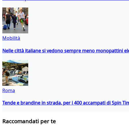
Mobilità
Nelle città italiane si vedono sempre meno monopattini ele
Roma
Tende e brandine in strada, per i 400 accampati di Spin T
Raccomandati per te