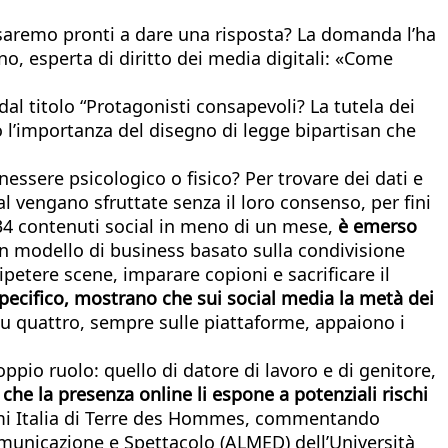
, saremo pronti a dare una risposta? La domanda l’ha
o, esperta di diritto dei media digitali: «Come
al titolo “Protagonisti consapevoli? La tutela dei
to l’importanza del disegno di legge bipartisan che
nessere psicologico o fisico? Per trovare dei dati e
 vengano sfruttate senza il loro consenso, per fini
.334 contenuti social in meno di un mese,
è emerso
un modello di business basato sulla condivisione
ripetere scene, imparare copioni e sacrificare il
specifico, mostrano che sui social media la metà dei
su quattro, sempre sulle piattaforme, appaiono i
ppio ruolo: quello di datore di lavoro e di genitore,
che la presenza online li espone a potenziali rischi
mi Italia di Terre des Hommes, commentando
 Comunicazione e Spettacolo (ALMED) dell’Università