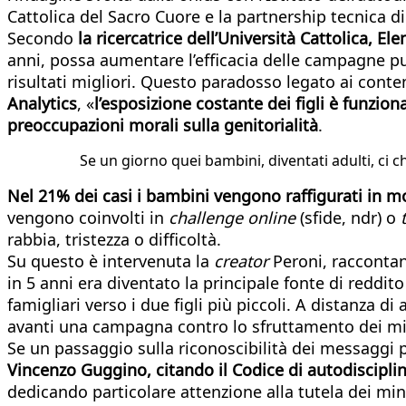
Cattolica del Sacro Cuore e la partnership tecnica d
Secondo
la ricercatrice dell’Università Cattolica, Ele
anni, possa aumentare l’efficacia delle campagne pu
risultati migliori. Questo paradosso legato ai conte
Analytics
, «
l’esposizione costante dei figli è funzi
preoccupazioni morali sulla genitorialità
.
Se un giorno quei bambini, diventati adulti, ci
Nel 21% dei casi i bambini vengono raffigurati in m
vengono coinvolti in
challenge online
(sfide, ndr) o
rabbia, tristezza o difficoltà.
Su questo è intervenuta la
creator
Peroni, racconta
in 5 anni era diventato la principale fonte di reddi
famigliari verso i due figli più piccoli. A distanza di
avanti una campagna contro lo sfruttamento dei mi
Se un passaggio sulla riconoscibilità dei messaggi 
Vincenzo Guggino, citando il Codice di autodiscipl
dedicando particolare attenzione alla tutela dei minor