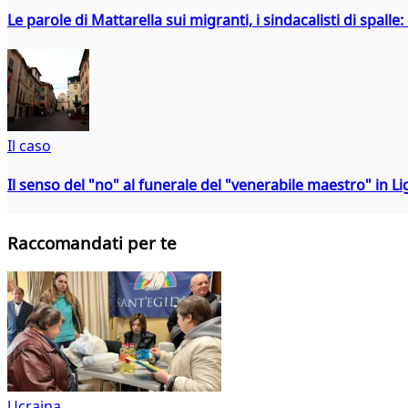
Le parole di Mattarella sui migranti, i sindacalisti di spalle
Il caso
Il senso del "no" al funerale del "venerabile maestro" in Li
Raccomandati per te
Ucraina