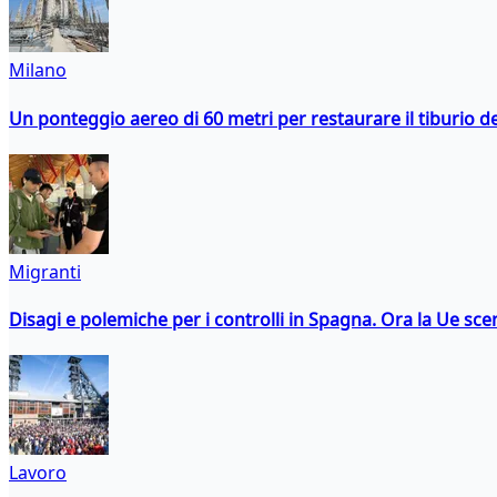
Milano
Un ponteggio aereo di 60 metri per restaurare il tiburio 
Migranti
Disagi e polemiche per i controlli in Spagna. Ora la Ue 
Lavoro