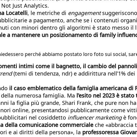
i Not Just Analytics.
na Locatelli
, le metriche di
engagement
suggeriscono 
bblicitarie a pagamento, anche se i contenuti organi
nuti con minori dentro gli algoritmi è stato messo il
onale a mantenere un posizionamento di family influen
 chiedessero perché abbiamo postato loro foto sui social, sa
omenti intimi come il bagnetto, il cambio del pannol
trend
(temi di tendenza, ndr) e addirittura nell’1% dei
ndo
il caso emblematico della famiglia americana di 
to della numerosa famiglia. Ma
l’esito nel 2023 è stato
 anni la figlia più grande, Shari Frank, che pure non ha
nori online, presentandosi pubblicamente come vitt
pubblicitari nel cosiddetto
influencer marketing
è fon
ina della comunicazione commerciale
che «abbraccia t
i e ai diritti della persona», la
professoressa Giovann