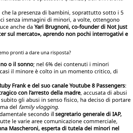
che la presenza di bambini, soprattutto sotto i 5
ci senza immagini di minori, a volte, ottengono
 luce anche da
Yari Brugnoni, co-founder di Not Just
cer sul mercato», aprendo non pochi interrogativi e
remo pronti a dare una risposta?
ino o il sonno
; nel 6% dei contenuti i minori
 casi il minore è colto in un momento critico, di
Ruby Frank e del suo canale Youtube 8 Passengers
:
 tragico con l’arresto della madre
, accusata di abusi
 subito gli abusi in senso fisico, ha deciso di portare
ima del
family vlogging
.
damentale secondo i
l segretario generale di IAP,
utte le varie aree comunicazione commerciale,
a Mascheroni, esperta di tutela dei minori nel