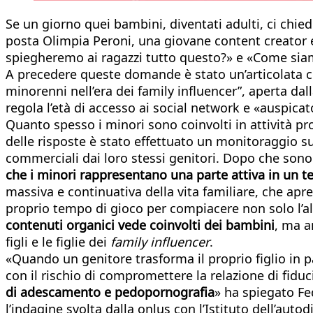
Se un giorno quei bambini, diventati adulti, ci chi
posta Olimpia Peroni, una giovane content creator e 
spiegheremo ai ragazzi tutto questo?» e «Come siam
A precedere queste domande è stato un’articolata con
minorenni nell’era dei family influencer”, aperta da
regola l’età di accesso ai social network e «auspic
Quanto spesso i minori sono coinvolti in attività pro
delle risposte è stato effettuato un monitoraggio su
commerciali dai loro stessi genitori. Dopo che sono s
che i minori rappresentano una parte attiva in un t
massiva e continuativa della vita familiare, che apre 
proprio tempo di gioco per compiacere non solo l’al
contenuti organici vede coinvolti dei bambini
, ma a
figli e le figlie dei
family influencer
.
«Quando un genitore trasforma il proprio figlio in p
con il rischio di compromettere la relazione di fiduci
di adescamento e pedopornografia
» ha spiegato F
l’indagine svolta dalla onlus con l’Istituto dell’auto