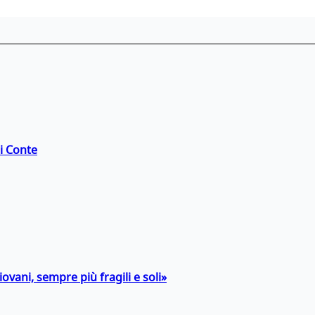
di Conte
ovani, sempre più fragili e soli»