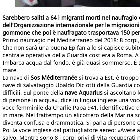
Sarebbero saliti a 64 i migranti morti nel naufragio 
dell'Organizzazione internazionale per le migrazioni
gommone che poi è naufragato trasportava 150 pe
Primo naufragio nel Mediterraneo del 2018: 8 corpi, 
Che non sarà una buona Epifania lo si capisce subit
centrale operativa della Guardia costiera a Roma. A 
Imbarca acqua dal fondo, è già quasi sommerso. È st
mare.
La nave di
Sos Méditerranée
si trova a Est, è troppo
nave di salvataggio Ubaldo Diciotti della Guardia co
difficili. Sul ponte della
nave Aquarius
si ascoltano l
di persone in acqua», dice in lingua inglese una v
voce femminile da Charlie Papa 941, identificativo d
in mare. Nel frattempo un elicottero della Marina s
diventa confusa e drammatica. Si parla di persone c
Poi la voce inglese dal pattugliatore aereo: «Avete a
salvo. Mentre sono 8 i corpi privi di vita recupera