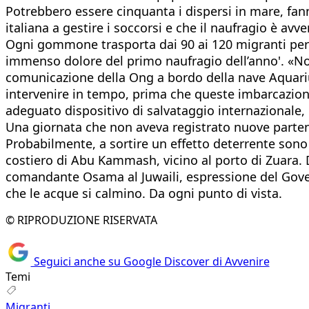
Potrebbero essere cinquanta i dispersi in mare, fanno
italiana a gestire i soccorsi e che il naufragio è avven
Ogni gommone trasporta dai 90 ai 120 migranti per 
immenso dolore del primo naufragio dell’anno'. «Non
comunicazione della Ong a bordo della nave Aquariu
intervenire in tempo, prima che queste imbarcazioni 
adeguato dispositivo di salvataggio internazionale,
Una giornata che non aveva registrato nuove partenze
Probabilmente, a sortire un effetto deterrente sono gl
costiero di Abu Kammash, vicino al porto di Zuara. Di 
comandante Osama al Juwaili, espressione del Govern
che le acque si calmino. Da ogni punto di vista.
© RIPRODUZIONE RISERVATA
Seguici anche su Google Discover di Avvenire
Temi
Migranti