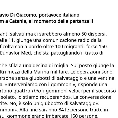
Flavio Di Giacomo, portavoce italiano
im a Catania, al momento della partenza il
ranti salvati ma ci sarebbero almeno 50 dispersi.
 alle 11, giunge una comunicazione radio dalla
icoltà con a bordo oltre 100 migranti, forse 150.
Eunavfor Med, che sta pattugliando il tratto di
che sfila a una decina di miglia. Sul posto giunge la
tri mezzi della Marina militare. Le operazioni sono
ersone senza giubbotti di salvataggio e una ventina
zona. «Interveniamo con i gommoni», risponde una
partono quattro
rhib,
i gommoni veloci per il soccorso
 isolato, lo stiamo recuperando». La conversazione
ite. No, è solo un giubbotto di salvataggio».
ommoni». Alla fine saranno 84 le persone tratte in
che sul gommone erano imbarcate 150 persone.