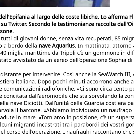
dell'Epifania al largo delle coste libiche. Lo afferma 
 su Twitter. Secondo le testimonianze raccolte dall'O
rsone.
tutti di giovani donne, senza vita recuperati, 85 mig
o a bordo della
nave Aquarius
. In mattinata, attorno
40 miglia marittime da Tripoli c’è un gommone in diff
ato avvistato da un aereo dell’operazione Sophia di 
 distante per intervenire. Così anche la SeaWatch III, 
stiera italiana. Dopo pochi minuti accorrono anche al
e comunicazioni radiofoniche. «Ci sono circa cento p
oce concitata dall’aeromobile che sta sorvolando la 
ella nave Diciotti. Dall’unità della Guardia costiera 
orvola il barcone. «Abbiamo individuato un naufrago
adute in mare. «Torniamo in posizione, c’è un superst
lcuni migranti incastrati tra i parabordi dei vostri g
ti nel corso dell’operazione. I naufraghi raccontano 