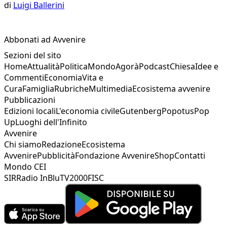
di
Luigi Ballerini
Abbonati ad Avvenire
Sezioni del sito
Home
Attualità
Politica
Mondo
Agorà
Podcast
Chiesa
Idee e
Commenti
Economia
Vita e
Cura
Famiglia
Rubriche
Multimedia
Ecosistema avvenire
Pubblicazioni
Edizioni locali
L'economia civile
Gutenberg
Popotus
Pop
Up
Luoghi dell'Infinito
Avvenire
Chi siamo
Redazione
Ecosistema
Avvenire
Pubblicità
Fondazione Avvenire
Shop
Contatti
Mondo CEI
SIR
Radio InBlu
TV2000
FISC