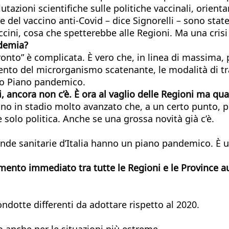
azioni scientifiche sulle politiche vaccinali, orienta
del vaccino anti-Covid – dice Signorelli – sono state
accini, cosa che spetterebbe alle Regioni. Ma una cris
ndemia?
pronto” è complicata. È vero che, in linea di massim
mento del microrganismo scatenante, le modalità di tr
vo Piano pandemico.
 ancora non c’è. È ora al vaglio delle Regioni ma quan
no in stadio molto avanzato che, a un certo punto, pe
è solo politica. Anche se una grossa novità già c’è.
ziende sanitarie d’Italia hanno un piano pandemico. È
mento immediato tra tutte le Regioni e le Province
ndotte differenti da adottare rispetto al 2020.
 anche per le situazioni più estreme.