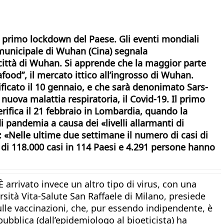
 il primo lockdown del Paese. Gli eventi mondiali
municipale di Wuhan (Cina) segnala
 città di Wuhan. Si apprende che la maggior parte
food”, il mercato ittico all’ingrosso di Wuhan.
ificato il 10 gennaio, e che sarà denonimato Sars-
nuova malattia respiratoria, il Covid-19. Il primo
verifica il 21 febbraio in Lombardia, quando la
 pandemia a causa dei «livelli allarmanti di
 «Nelle ultime due settimane il numero di casi di
iù di 118.000 casi in 114 Paesi e 4.291 persone hanno
arrivato invece un altro tipo di virus, con una
ersità Vita-Salute San Raffaele di Milano, presiede
ulle vaccinazioni, che, pur essendo indipendente, è
pubblica (dall’epidemiologo al bioeticista) ha