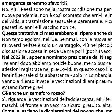
emergenza saremmo sfavoriti?
No. Altri Paesi sono nella nostra condizione ma per 
nuova pandemia, non è così scontato che arrivi, e i
dell’Aids, a trasmissione sessuale e parenterale. R
passati 35 anni e il vaccino non c’è.
Queste trattative ci metterebbero al riparo anche d
Non temo egoismi nell’Ue. Semmai, con la nuova ammi
ritrovarsi nell’Ue è solo un vantaggio. Più nel picco
discussione accesa in sede Ue ma poi i (pochi) vacci
Nel 2022 lei, appena nominato presidente del Nitag, 
Tre anni dopo abbiamo notizie buone, meno buone e c
adesioni registrate nel pre-Covid. In questo caso il s
l’antinfluenzale si fa abbastanza - solo in Lombardi
Vanno a rilento invece le vaccinazioni di antipneumo
evitano forme gravi.
C’è anche un semaforo rosso?
Sì, riguarda le vaccinazioni dell’adolescenza. Mi r
maschi. Di fronte a un vaccino sicuro, gratuito, alt
Come la lasciano le dichiarazioni dei no-vax che imp