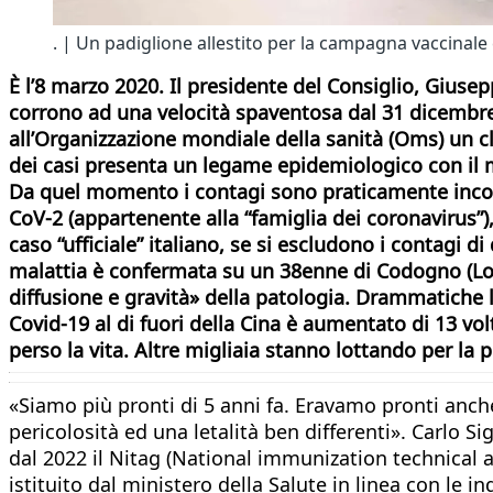
. | Un padiglione allestito per la campagna vaccinale 
È l’8 marzo 2020. Il presidente del Consiglio, Giusep
corrono ad una velocità spaventosa dal 31 dicembr
all’Organizzazione mondiale della sanità (Oms) un cl
dei casi presenta un legame epidemiologico con il ma
Da quel momento i contagi sono praticamente incontr
CoV-2 (appartenente alla “famiglia dei coronavirus”)
caso “ufficiale” italiano, se si escludono i contagi di
malattia è confermata su un 38enne di Codogno (Lodi)
diffusione e gravità» della patologia. Drammatiche
Covid-19 al di fuori della Cina è aumentato di 13 vol
perso la vita. Altre migliaia stanno lottando per la p
«Siamo più pronti di 5 anni fa. Eravamo pronti anch
pericolosità ed una letalità ben differenti». Carlo Si
dal 2022 il Nitag (National immunization technical 
istituito dal ministero della Salute in linea con le 