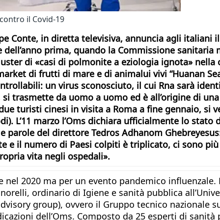
contro il Covid-19
pe Conte, in diretta televisiva, annuncia agli italiani
e dell’anno prima, quando la Commissione sanitaria 
uster di «casi di polmonite a eziologia ignota» nella
rket di frutti di mare e di animalui vivi “Huanan Sea
ollabili: un virus sconosciuto, il cui Rna sarà ident
, si trasmette da uomo a uomo ed è all’origine di una 
 due turisti cinesi in visita a Roma a fine gennaio, si 
. L’11 marzo l’Oms dichiara ufficialmente lo stato di
 le parole del direttore Tedros Adhanom Ghebreyesus:
te e il numero di Paesi colpiti è triplicato, ci sono p
ropria vita negli ospedali».
e nel 2020 ma per un evento pandemico influenzale. È 
gnorelli, ordinario di Igiene e sanità pubblica all’Univ
advisory group), ovvero il Gruppo tecnico nazionale s
indicazioni dell’Oms. Composto da 25 esperti di sanità 