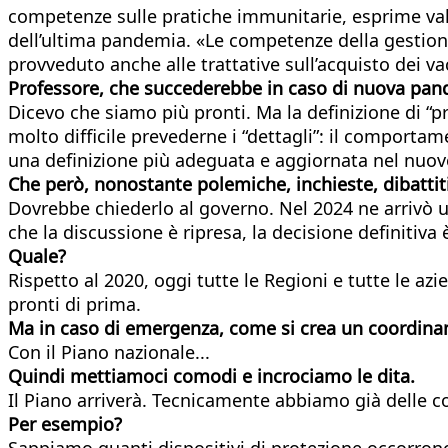
competenze sulle pratiche immunitarie, esprime valut
dell’ultima pandemia. «Le competenze della gestione 
provveduto anche alle trattative sull’acquisto dei v
Professore, che succederebbe in caso di nuova pa
Dicevo che siamo più pronti. Ma la definizione di “
molto difficile prevederne i “dettagli”: il comporta
una definizione più adeguata e aggiornata nel nuo
Che però, nonostante polemiche, inchieste, dibattiti,
Dovrebbe chiederlo al governo. Nel 2024 ne arrivò u
che la discussione è ripresa, la decisione definitiva 
Quale?
Rispetto al 2020, oggi tutte le Regioni e tutte le a
pronti di prima.
Ma in caso di emergenza, come si crea un coordina
Con il Piano nazionale...
Quindi mettiamoci comodi e incrociamo le dita.
Il Piano arriverà. Tecnicamente abbiamo già delle co
Per esempio?
Sappiamo quanti dispositivi di protezione occorrono