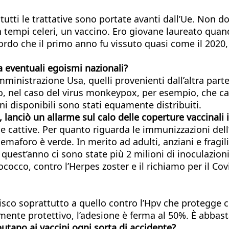
tutti le trattative sono portate avanti dall’Ue. Non d
n tempi celeri, un vaccino. Ero giovane laureato quan
icordo che il primo anno fu vissuto quasi come il 202
a eventuali egoismi nazionali?
nistrazione Usa, quelli provenienti dall’altra parte 
lo, nel caso del virus monkeypox, per esempio, che cau
ni disponibili sono stati equamente distribuiti.
lanciò un allarme sul calo delle coperture vaccinali i
attive. Per quanto riguarda le immunizzazioni dell’
emaforo è verde. In merito ad adulti, anziani e fragili
a quest’anno ci sono state più 2 milioni di inoculazi
cocco, contro l’Herpes zoster e il richiamo per il Co
iferisco soprattutto a quello contro l’Hpv che proteg
amente protettivo, l’adesione è ferma al 50%. È abbas
utano ai vaccini ogni sorta di accidente?