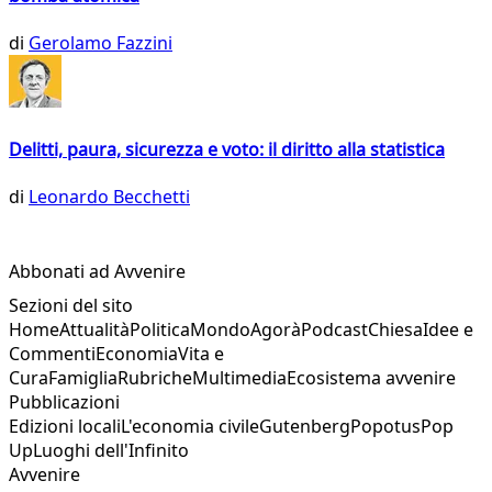
di
Gerolamo Fazzini
Delitti, paura, sicurezza e voto: il diritto alla statistica
di
Leonardo Becchetti
Abbonati ad Avvenire
Sezioni del sito
Home
Attualità
Politica
Mondo
Agorà
Podcast
Chiesa
Idee e
Commenti
Economia
Vita e
Cura
Famiglia
Rubriche
Multimedia
Ecosistema avvenire
Pubblicazioni
Edizioni locali
L'economia civile
Gutenberg
Popotus
Pop
Up
Luoghi dell'Infinito
Avvenire