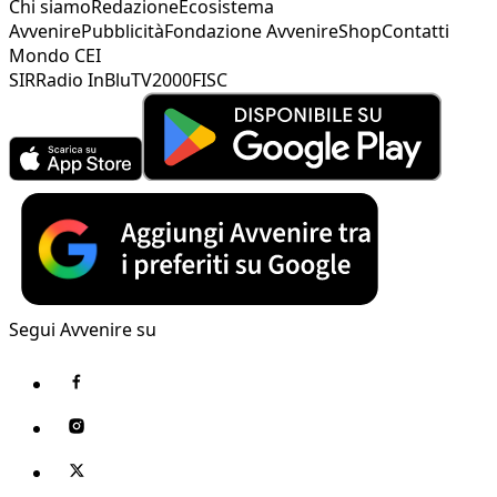
Chi siamo
Redazione
Ecosistema
Avvenire
Pubblicità
Fondazione Avvenire
Shop
Contatti
Mondo CEI
SIR
Radio InBlu
TV2000
FISC
Segui Avvenire su