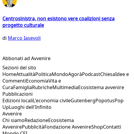
Centrosinistra, non esistono vere coalizioni senza
progetto culturale
di
Marco Iasevoli
Abbonati ad Avvenire
Sezioni del sito
Home
Attualità
Politica
Mondo
Agorà
Podcast
Chiesa
Idee e
Commenti
Economia
Vita e
Cura
Famiglia
Rubriche
Multimedia
Ecosistema avvenire
Pubblicazioni
Edizioni locali
L'economia civile
Gutenberg
Popotus
Pop
Up
Luoghi dell'Infinito
Avvenire
Chi siamo
Redazione
Ecosistema
Avvenire
Pubblicità
Fondazione Avvenire
Shop
Contatti
Mondo CEI