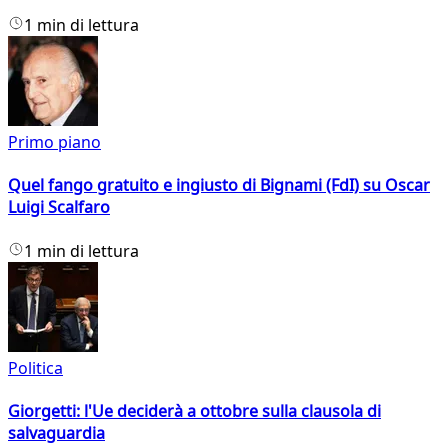
1 min di lettura
Primo piano
Quel fango gratuito e ingiusto di Bignami (FdI) su Oscar
Luigi Scalfaro
1 min di lettura
Politica
Giorgetti: l'Ue deciderà a ottobre sulla clausola di
salvaguardia