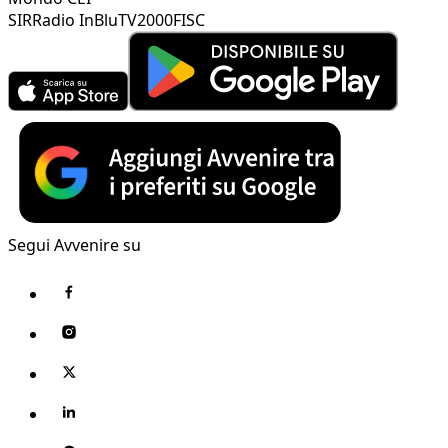
SIR
Radio InBlu
TV2000
FISC
Segui Avvenire su