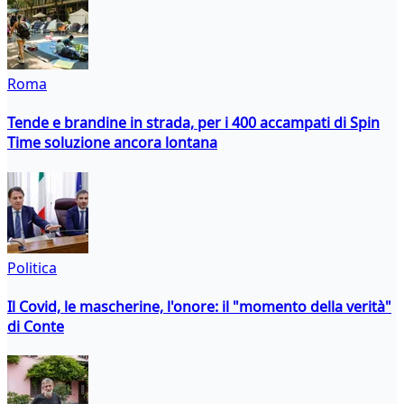
Roma
Tende e brandine in strada, per i 400 accampati di Spin
Time soluzione ancora lontana
Politica
Il Covid, le mascherine, l'onore: il "momento della verità"
di Conte