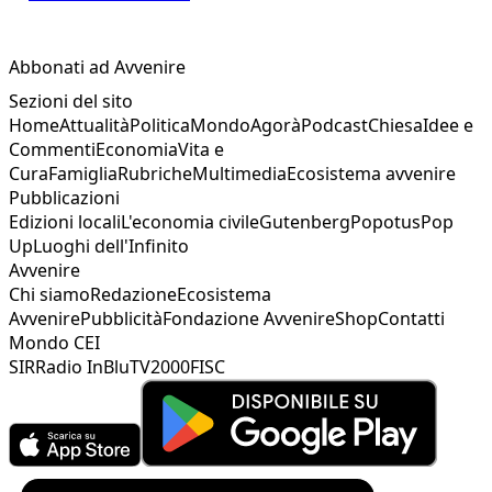
Abbonati ad Avvenire
Sezioni del sito
Home
Attualità
Politica
Mondo
Agorà
Podcast
Chiesa
Idee e
Commenti
Economia
Vita e
Cura
Famiglia
Rubriche
Multimedia
Ecosistema avvenire
Pubblicazioni
Edizioni locali
L'economia civile
Gutenberg
Popotus
Pop
Up
Luoghi dell'Infinito
Avvenire
Chi siamo
Redazione
Ecosistema
Avvenire
Pubblicità
Fondazione Avvenire
Shop
Contatti
Mondo CEI
SIR
Radio InBlu
TV2000
FISC