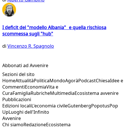
I deficit del "modello Albania" e quella rischiosa
scommessa sugli "hub"
di
Vincenzo R. Spagnolo
Abbonati ad Avvenire
Sezioni del sito
Home
Attualità
Politica
Mondo
Agorà
Podcast
Chiesa
Idee e
Commenti
Economia
Vita e
Cura
Famiglia
Rubriche
Multimedia
Ecosistema avvenire
Pubblicazioni
Edizioni locali
L'economia civile
Gutenberg
Popotus
Pop
Up
Luoghi dell'Infinito
Avvenire
Chi siamo
Redazione
Ecosistema