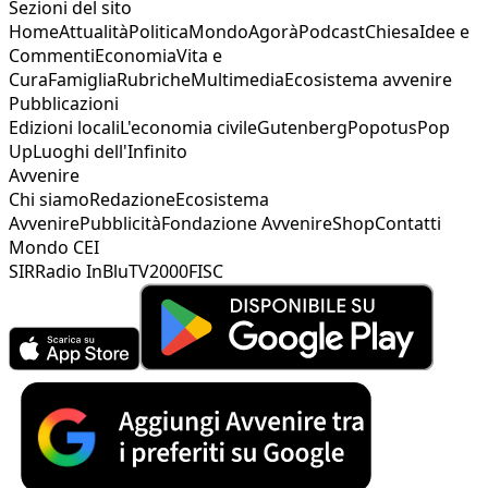
Sezioni del sito
Home
Attualità
Politica
Mondo
Agorà
Podcast
Chiesa
Idee e
Commenti
Economia
Vita e
Cura
Famiglia
Rubriche
Multimedia
Ecosistema avvenire
Pubblicazioni
Edizioni locali
L'economia civile
Gutenberg
Popotus
Pop
Up
Luoghi dell'Infinito
Avvenire
Chi siamo
Redazione
Ecosistema
Avvenire
Pubblicità
Fondazione Avvenire
Shop
Contatti
Mondo CEI
SIR
Radio InBlu
TV2000
FISC