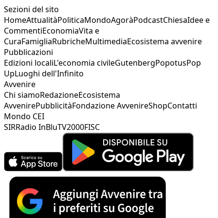
Sezioni del sito
Home
Attualità
Politica
Mondo
Agorà
Podcast
Chiesa
Idee e
Commenti
Economia
Vita e
Cura
Famiglia
Rubriche
Multimedia
Ecosistema avvenire
Pubblicazioni
Edizioni locali
L'economia civile
Gutenberg
Popotus
Pop
Up
Luoghi dell'Infinito
Avvenire
Chi siamo
Redazione
Ecosistema
Avvenire
Pubblicità
Fondazione Avvenire
Shop
Contatti
Mondo CEI
SIR
Radio InBlu
TV2000
FISC