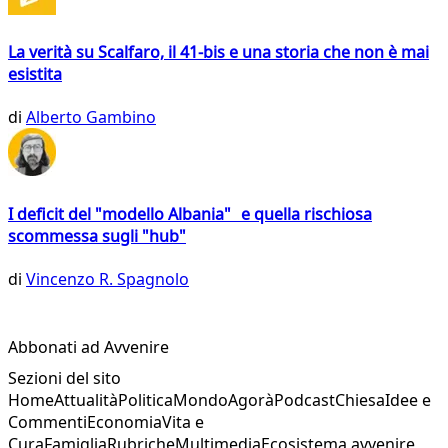
La verità su Scalfaro, il 41-bis e una storia che non è mai
esistita
di
Alberto Gambino
I deficit del "modello Albania" e quella rischiosa
scommessa sugli "hub"
di
Vincenzo R. Spagnolo
Abbonati ad Avvenire
Sezioni del sito
Home
Attualità
Politica
Mondo
Agorà
Podcast
Chiesa
Idee e
Commenti
Economia
Vita e
Cura
Famiglia
Rubriche
Multimedia
Ecosistema avvenire