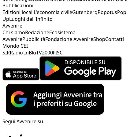
Pubblicazioni
Edizioni locali
L'economia civile
Gutenberg
Popotus
Pop
Up
Luoghi dell'Infinito
Avvenire
Chi siamo
Redazione
Ecosistema
Avvenire
Pubblicità
Fondazione Avvenire
Shop
Contatti
Mondo CEI
SIR
Radio InBlu
TV2000
FISC
Segui Avvenire su