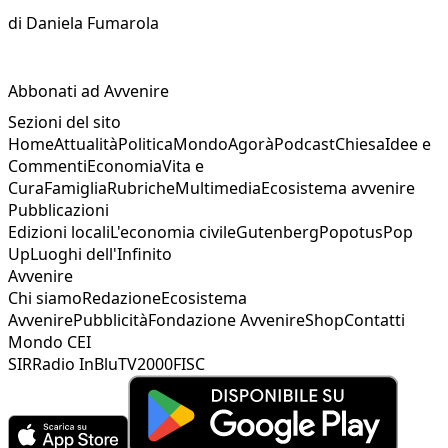
di
Daniela Fumarola
Abbonati ad Avvenire
Sezioni del sito
Home
Attualità
Politica
Mondo
Agorà
Podcast
Chiesa
Idee e
Commenti
Economia
Vita e
Cura
Famiglia
Rubriche
Multimedia
Ecosistema avvenire
Pubblicazioni
Edizioni locali
L'economia civile
Gutenberg
Popotus
Pop
Up
Luoghi dell'Infinito
Avvenire
Chi siamo
Redazione
Ecosistema
Avvenire
Pubblicità
Fondazione Avvenire
Shop
Contatti
Mondo CEI
SIR
Radio InBlu
TV2000
FISC