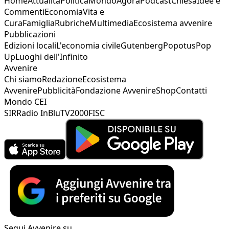
Home
Attualità
Politica
Mondo
Agorà
Podcast
Chiesa
Idee e
Commenti
Economia
Vita e
Cura
Famiglia
Rubriche
Multimedia
Ecosistema avvenire
Pubblicazioni
Edizioni locali
L'economia civile
Gutenberg
Popotus
Pop
Up
Luoghi dell'Infinito
Avvenire
Chi siamo
Redazione
Ecosistema
Avvenire
Pubblicità
Fondazione Avvenire
Shop
Contatti
Mondo CEI
SIR
Radio InBlu
TV2000
FISC
Segui Avvenire su