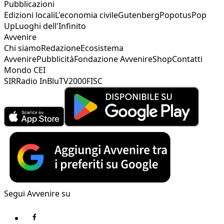
Pubblicazioni
Edizioni locali
L'economia civile
Gutenberg
Popotus
Pop
Up
Luoghi dell'Infinito
Avvenire
Chi siamo
Redazione
Ecosistema
Avvenire
Pubblicità
Fondazione Avvenire
Shop
Contatti
Mondo CEI
SIR
Radio InBlu
TV2000
FISC
Segui Avvenire su