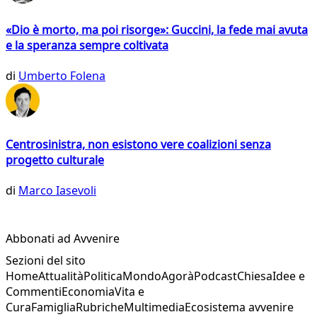
«Dio è morto, ma poi risorge»: Guccini, la fede mai avuta
e la speranza sempre coltivata
di
Umberto Folena
Centrosinistra, non esistono vere coalizioni senza
progetto culturale
di
Marco Iasevoli
Abbonati ad Avvenire
Sezioni del sito
Home
Attualità
Politica
Mondo
Agorà
Podcast
Chiesa
Idee e
Commenti
Economia
Vita e
Cura
Famiglia
Rubriche
Multimedia
Ecosistema avvenire