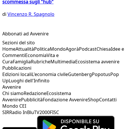
scommessa sugli "hub"
di
Vincenzo R. Spagnolo
Abbonati ad Avvenire
Sezioni del sito
Home
Attualità
Politica
Mondo
Agorà
Podcast
Chiesa
Idee e
Commenti
Economia
Vita e
Cura
Famiglia
Rubriche
Multimedia
Ecosistema avvenire
Pubblicazioni
Edizioni locali
L'economia civile
Gutenberg
Popotus
Pop
Up
Luoghi dell'Infinito
Avvenire
Chi siamo
Redazione
Ecosistema
Avvenire
Pubblicità
Fondazione Avvenire
Shop
Contatti
Mondo CEI
SIR
Radio InBlu
TV2000
FISC