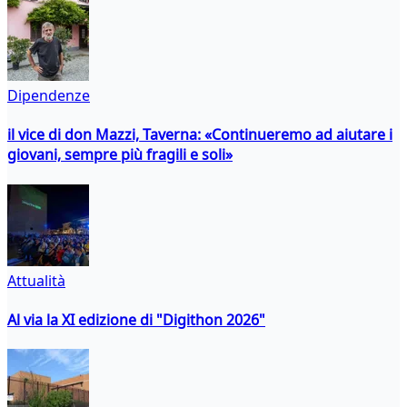
Dipendenze
il vice di don Mazzi, Taverna: «Continueremo ad aiutare i
giovani, sempre più fragili e soli»
Attualità
Al via la XI edizione di "Digithon 2026"