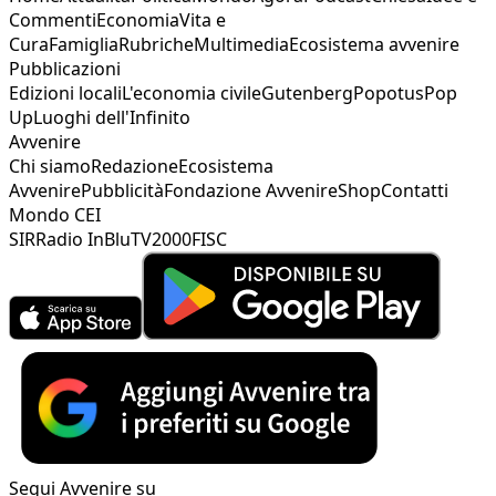
Commenti
Economia
Vita e
Cura
Famiglia
Rubriche
Multimedia
Ecosistema avvenire
Pubblicazioni
Edizioni locali
L'economia civile
Gutenberg
Popotus
Pop
Up
Luoghi dell'Infinito
Avvenire
Chi siamo
Redazione
Ecosistema
Avvenire
Pubblicità
Fondazione Avvenire
Shop
Contatti
Mondo CEI
SIR
Radio InBlu
TV2000
FISC
Segui Avvenire su