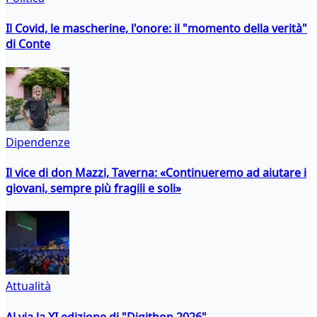
Il Covid, le mascherine, l'onore: il "momento della verità"
di Conte
Dipendenze
Il vice di don Mazzi, Taverna: «Continueremo ad aiutare i
giovani, sempre più fragili e soli»
Attualità
Al via la XI edizione di "Digithon 2026"