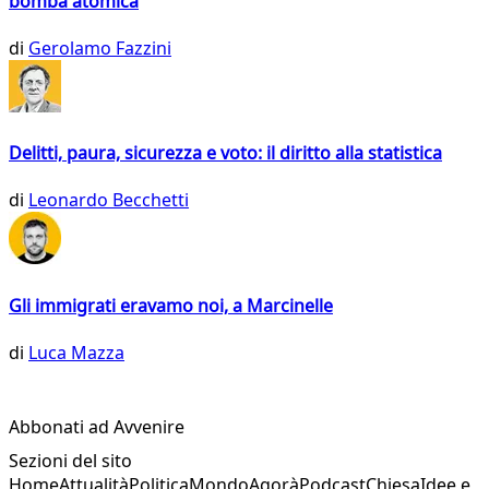
bomba atomica
di
Gerolamo Fazzini
Delitti, paura, sicurezza e voto: il diritto alla statistica
di
Leonardo Becchetti
Gli immigrati eravamo noi, a Marcinelle
di
Luca Mazza
Abbonati ad Avvenire
Sezioni del sito
Home
Attualità
Politica
Mondo
Agorà
Podcast
Chiesa
Idee e