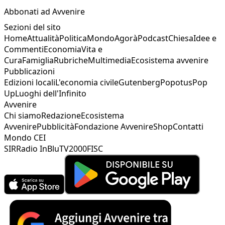
Abbonati ad Avvenire
Sezioni del sito
Home
Attualità
Politica
Mondo
Agorà
Podcast
Chiesa
Idee e
Commenti
Economia
Vita e
Cura
Famiglia
Rubriche
Multimedia
Ecosistema avvenire
Pubblicazioni
Edizioni locali
L'economia civile
Gutenberg
Popotus
Pop
Up
Luoghi dell'Infinito
Avvenire
Chi siamo
Redazione
Ecosistema
Avvenire
Pubblicità
Fondazione Avvenire
Shop
Contatti
Mondo CEI
SIR
Radio InBlu
TV2000
FISC