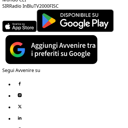
SIR
Radio InBlu
TV2000
FISC
Segui Avvenire su