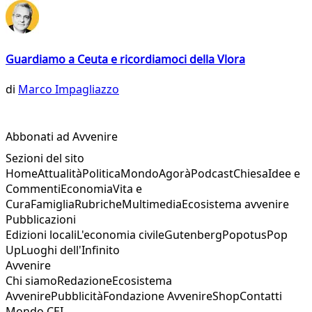
Guardiamo a Ceuta e ricordiamoci della Vlora
di
Marco Impagliazzo
Abbonati ad Avvenire
Sezioni del sito
Home
Attualità
Politica
Mondo
Agorà
Podcast
Chiesa
Idee e
Commenti
Economia
Vita e
Cura
Famiglia
Rubriche
Multimedia
Ecosistema avvenire
Pubblicazioni
Edizioni locali
L'economia civile
Gutenberg
Popotus
Pop
Up
Luoghi dell'Infinito
Avvenire
Chi siamo
Redazione
Ecosistema
Avvenire
Pubblicità
Fondazione Avvenire
Shop
Contatti
Mondo CEI