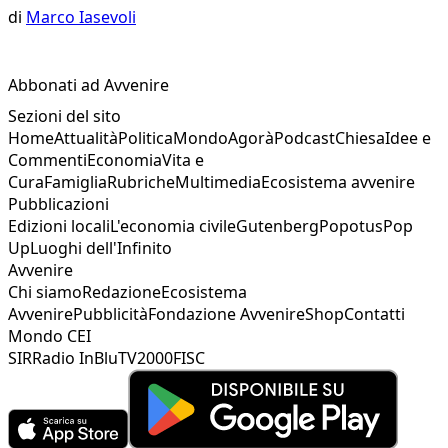
di
Marco Iasevoli
Abbonati ad Avvenire
Sezioni del sito
Home
Attualità
Politica
Mondo
Agorà
Podcast
Chiesa
Idee e
Commenti
Economia
Vita e
Cura
Famiglia
Rubriche
Multimedia
Ecosistema avvenire
Pubblicazioni
Edizioni locali
L'economia civile
Gutenberg
Popotus
Pop
Up
Luoghi dell'Infinito
Avvenire
Chi siamo
Redazione
Ecosistema
Avvenire
Pubblicità
Fondazione Avvenire
Shop
Contatti
Mondo CEI
SIR
Radio InBlu
TV2000
FISC