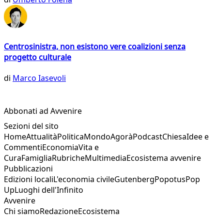
Centrosinistra, non esistono vere coalizioni senza
progetto culturale
di
Marco Iasevoli
Abbonati ad Avvenire
Sezioni del sito
Home
Attualità
Politica
Mondo
Agorà
Podcast
Chiesa
Idee e
Commenti
Economia
Vita e
Cura
Famiglia
Rubriche
Multimedia
Ecosistema avvenire
Pubblicazioni
Edizioni locali
L'economia civile
Gutenberg
Popotus
Pop
Up
Luoghi dell'Infinito
Avvenire
Chi siamo
Redazione
Ecosistema