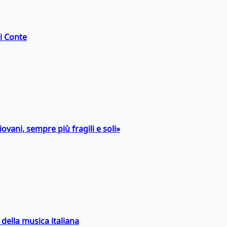
di Conte
ovani, sempre più fragili e soli»
della musica italiana