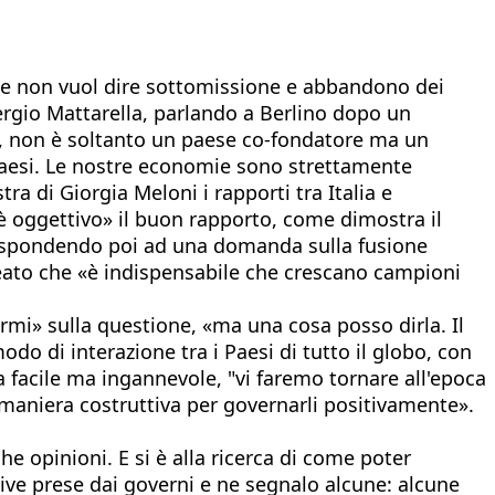
ace non vuol dire sottomissione e abbandono dei
 Sergio Mattarella, parlando a Berlino dopo un
a, non è soltanto un paese co-fondatore ma un
i Paesi. Le nostre economie sono strettamente
a di Giorgia Meloni i rapporti tra Italia e
è oggettivo» il buon rapporto, come dimostra il
z. Rispondendo poi ad una domanda sulla fusione
eato che «è indispensabile che crescano campioni
mi» sulla questione, «ma una cosa posso dirla. Il
 di interazione tra i Paesi di tutto il globo, con
 facile ma ingannevole, "vi faremo tornare all'epoca
n maniera costruttiva per governarli positivamente».
he opinioni. E si è alla ricerca di come poter
ve prese dai governi e ne segnalo alcune: alcune