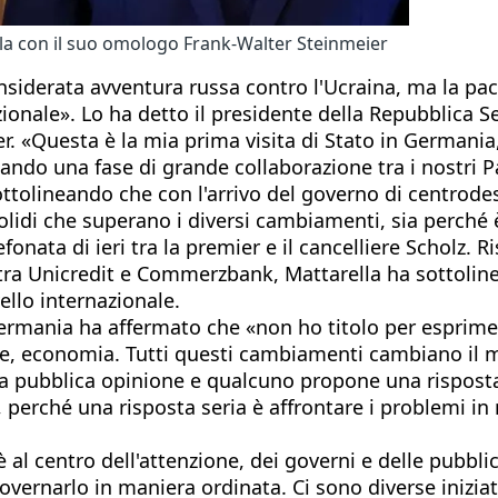
lla con il suo omologo Frank-Walter Steinmeier
onsiderata avventura russa contro l'Ucraina, ma la p
nazionale». Lo ha detto il presidente della Repubblica
r. «Questa è la mia prima visita di Stato in Germani
ersando una fase di grande collaborazione tra i nostr
tolineando che con l'arrivo del governo di centrodestr
lidi che superano i diversi cambiamenti, sia perché 
lefonata di ieri tra la premier e il cancelliere Schol
tra Unicredit e Commerzbank, Mattarella ha sottolin
ello internazionale.
rmania ha affermato che «non ho titolo per esprimer
economia. Tutti questi cambiamenti cambiano il modo
la pubblica opinione e qualcuno propone una risposta
, perché una risposta seria è affrontare i problemi i
 al centro dell'attenzione, dei governi e delle pubblic
rnarlo in maniera ordinata. Ci sono diverse iniziati