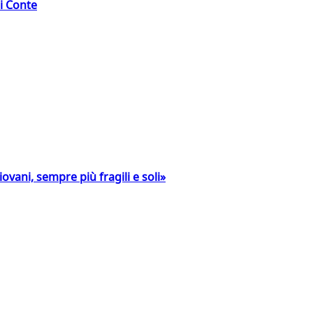
di Conte
ovani, sempre più fragili e soli»