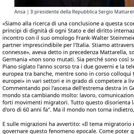
Ansa | Il presidente della Repubblica Sergio Mattare
«Siamo alla ricerca di una conclusione a questa sc
principi di dignità di ogni Stato e del diritto inter
incontro con il suo omologo Frank-Walter Steinmeie
partner imprescindibile per l'Italia. Stiamo attrav
connesse», aveva detto in precedenza Mattarella, sot
Germania «non sono mutati. Sia perché sono così so
Piano siglato l'anno scorso tra i due governi e la te
europea tra banche, mentre sono in corso colloqui 
europei» in vari settori e in grado di competere a liv
Commentando poi l'ascesa dell'estrema destra in Ge
mondo sta cambiando molto: lavoro, comunicazione, 
forti movimenti migratori. Tutto questo disorienta 
d'oro di 60 anni fa". Ma il mondo non torna indietro
E sulle migrazioni ha avvertito: «Il tema migratorio è
governare questo fenomeno epocale. Come poter gove