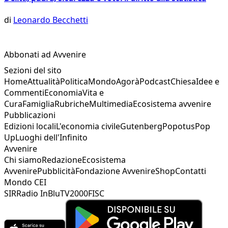
di
Leonardo Becchetti
Abbonati ad Avvenire
Sezioni del sito
Home
Attualità
Politica
Mondo
Agorà
Podcast
Chiesa
Idee e
Commenti
Economia
Vita e
Cura
Famiglia
Rubriche
Multimedia
Ecosistema avvenire
Pubblicazioni
Edizioni locali
L'economia civile
Gutenberg
Popotus
Pop
Up
Luoghi dell'Infinito
Avvenire
Chi siamo
Redazione
Ecosistema
Avvenire
Pubblicità
Fondazione Avvenire
Shop
Contatti
Mondo CEI
SIR
Radio InBlu
TV2000
FISC