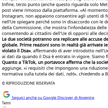
Infine, terzo punto (anche questo riguarda solo Met
post viene rimosso dalla piattaforma. «Al momento 
Instagram, non appaiono consentire agli utenti di fo
nell’Ue spiegare perché sono in disaccordo con le d
della Commissione, che mostra l’infondatezza delle a
consentendo ai cittadini dell'Ue di opporsi alle dec
Le due società potranno ora replicare alle accuse de
globale. Prime reazioni sono in realtà già arrivate
violato il Dsa»
, affermando di aver introdotto nell’U
ai dati da quando il Dsa è entrato in vigore. Siamo
Quanto a TikTok, un portavoce afferma che la socie
aggiunge, «i requisiti che impongono una riduzione d
normativa sulla tutela dei dati,
ndr
)», chiedendo a B
© RIPRODUZIONE RISERVATA
Seguici anche su Google Discover di Avvenire
Temi