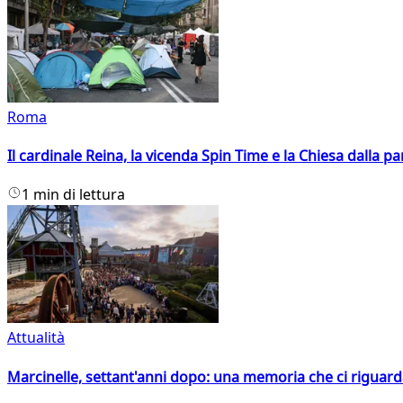
Roma
Il cardinale Reina, la vicenda Spin Time e la Chiesa dalla par
1 min di lettura
Attualità
Marcinelle, settant'anni dopo: una memoria che ci riguar