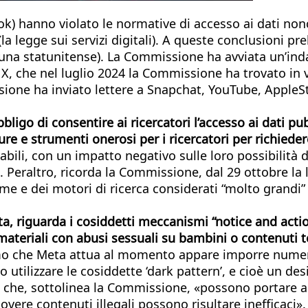
k) hanno violato le normative di accesso ai dati nonc
(la legge sui servizi digitali). A queste conclusioni 
 una statunitense). La Commissione ha avviata un’ind
 X, che nel luglio 2024 la Commissione ha trovato in v
sione ha inviato lettere a Snapchat, YouTube, AppleSt
obbligo di consentire ai ricercatori l’accesso ai dati
 e strumenti onerosi per i ricercatori per richiedere
idabili, con un impatto negativo sulle loro possibilità
. Peraltro, ricorda la Commissione, dal 29 ottobre la l
me e dei motori di ricerca considerati “molto grandi” 
a, riguarda i cosiddetti meccanismi “notice and action”
ateriali con abusi sessuali su bambini o contenuti te
o che Meta attua al momento appare imporre numerosi
utilizzare le cosiddette ‘dark pattern’, e cioè un de
e che, sottolinea la Commissione, «possono portare a
ere contenuti illegali possono risultare inefficaci».