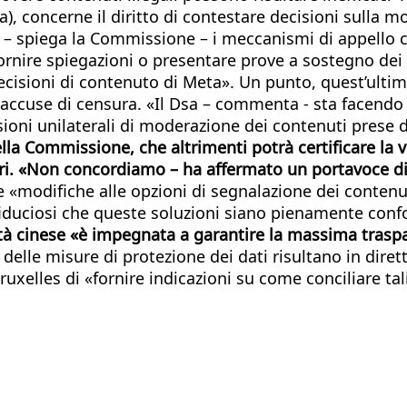
a), concerne il diritto di contestare decisioni sull
– spiega la Commissione – i meccanismi di appello co
rnire spiegazioni o presentare prove a sostegno dei lo
ecisioni di contenuto di Meta». Un punto, quest’ulti
ccuse di censura. «Il Dsa – commenta - sta facendo il
isioni unilaterali di moderazione dei contenuti prese 
lla Commissione, che altrimenti potrà certificare la v
 ieri. «Non concordiamo – ha affermato un portavoce 
e «modifiche alle opzioni di segnalazione dei contenut
 fiduciosi che queste soluzioni siano pienamente conf
tà cinese «è impegnata a garantire la massima trasp
elle misure di protezione dei dati risultano in dirett
ruxelles di «fornire indicazioni su come conciliare tal