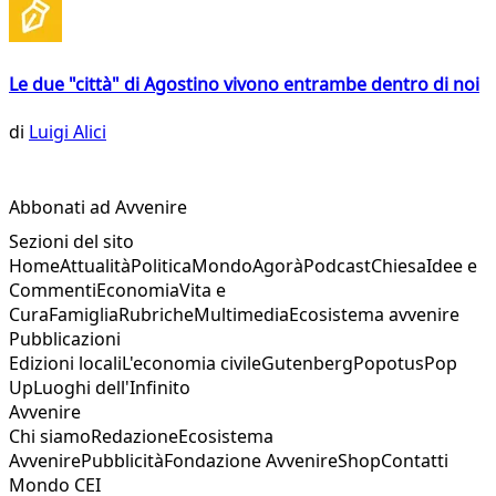
Le due "città" di Agostino vivono entrambe dentro di noi
di
Luigi Alici
Abbonati ad Avvenire
Sezioni del sito
Home
Attualità
Politica
Mondo
Agorà
Podcast
Chiesa
Idee e
Commenti
Economia
Vita e
Cura
Famiglia
Rubriche
Multimedia
Ecosistema avvenire
Pubblicazioni
Edizioni locali
L'economia civile
Gutenberg
Popotus
Pop
Up
Luoghi dell'Infinito
Avvenire
Chi siamo
Redazione
Ecosistema
Avvenire
Pubblicità
Fondazione Avvenire
Shop
Contatti
Mondo CEI