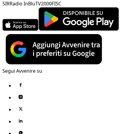
SIR
Radio InBlu
TV2000
FISC
Segui Avvenire su