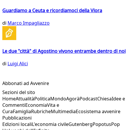
Guardiamo a Ceuta e ricordiamoci della Vlora
di
Marco Impagliazzo
Le due "città" di Agostino vivono entrambe dentro di noi
di
Luigi Alici
Abbonati ad Avvenire
Sezioni del sito
Home
Attualità
Politica
Mondo
Agorà
Podcast
Chiesa
Idee e
Commenti
Economia
Vita e
Cura
Famiglia
Rubriche
Multimedia
Ecosistema avvenire
Pubblicazioni
Edizioni locali
L'economia civile
Gutenberg
Popotus
Pop