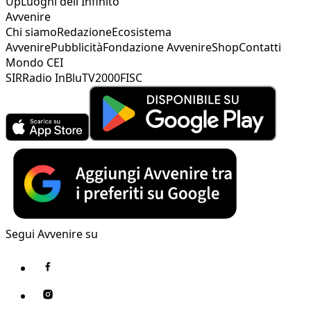
Up
Luoghi dell'Infinito
Avvenire
Chi siamo
Redazione
Ecosistema
Avvenire
Pubblicità
Fondazione Avvenire
Shop
Contatti
Mondo CEI
SIR
Radio InBlu
TV2000
FISC
Segui Avvenire su