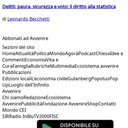
Delitti, paura, sicurezza e voto: il diritto alla statistica
di
Leonardo Becchetti
Abbonati ad Avvenire
Sezioni del sito
Home
Attualità
Politica
Mondo
Agorà
Podcast
Chiesa
Idee e
Commenti
Economia
Vita e
Cura
Famiglia
Rubriche
Multimedia
Ecosistema avvenire
Pubblicazioni
Edizioni locali
L'economia civile
Gutenberg
Popotus
Pop
Up
Luoghi dell'Infinito
Avvenire
Chi siamo
Redazione
Ecosistema
Avvenire
Pubblicità
Fondazione Avvenire
Shop
Contatti
Mondo CEI
SIR
Radio InBlu
TV2000
FISC