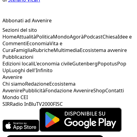
Abbonati ad Avvenire
Sezioni del sito
Home
Attualità
Politica
Mondo
Agorà
Podcast
Chiesa
Idee e
Commenti
Economia
Vita e
Cura
Famiglia
Rubriche
Multimedia
Ecosistema avvenire
Pubblicazioni
Edizioni locali
L'economia civile
Gutenberg
Popotus
Pop
Up
Luoghi dell'Infinito
Avvenire
Chi siamo
Redazione
Ecosistema
Avvenire
Pubblicità
Fondazione Avvenire
Shop
Contatti
Mondo CEI
SIR
Radio InBlu
TV2000
FISC