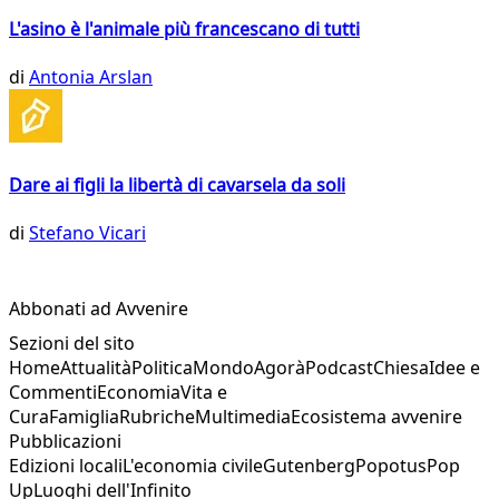
L'asino è l'animale più francescano di tutti
di
Antonia Arslan
Dare ai figli la libertà di cavarsela da soli
di
Stefano Vicari
Abbonati ad Avvenire
Sezioni del sito
Home
Attualità
Politica
Mondo
Agorà
Podcast
Chiesa
Idee e
Commenti
Economia
Vita e
Cura
Famiglia
Rubriche
Multimedia
Ecosistema avvenire
Pubblicazioni
Edizioni locali
L'economia civile
Gutenberg
Popotus
Pop
Up
Luoghi dell'Infinito