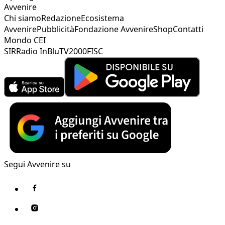
Avvenire
Chi siamo
Redazione
Ecosistema
Avvenire
Pubblicità
Fondazione Avvenire
Shop
Contatti
Mondo CEI
SIR
Radio InBlu
TV2000
FISC
Segui Avvenire su