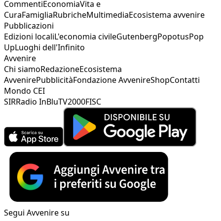
Commenti
Economia
Vita e
Cura
Famiglia
Rubriche
Multimedia
Ecosistema avvenire
Pubblicazioni
Edizioni locali
L'economia civile
Gutenberg
Popotus
Pop
Up
Luoghi dell'Infinito
Avvenire
Chi siamo
Redazione
Ecosistema
Avvenire
Pubblicità
Fondazione Avvenire
Shop
Contatti
Mondo CEI
SIR
Radio InBlu
TV2000
FISC
Segui Avvenire su