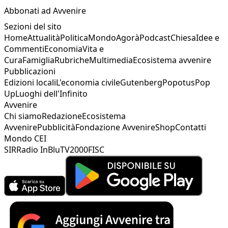
Abbonati ad Avvenire
Sezioni del sito
Home
Attualità
Politica
Mondo
Agorà
Podcast
Chiesa
Idee e
Commenti
Economia
Vita e
Cura
Famiglia
Rubriche
Multimedia
Ecosistema avvenire
Pubblicazioni
Edizioni locali
L'economia civile
Gutenberg
Popotus
Pop
Up
Luoghi dell'Infinito
Avvenire
Chi siamo
Redazione
Ecosistema
Avvenire
Pubblicità
Fondazione Avvenire
Shop
Contatti
Mondo CEI
SIR
Radio InBlu
TV2000
FISC