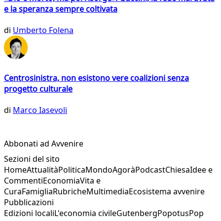
e la speranza sempre coltivata
di
Umberto Folena
Centrosinistra, non esistono vere coalizioni senza
progetto culturale
di
Marco Iasevoli
Abbonati ad Avvenire
Sezioni del sito
Home
Attualità
Politica
Mondo
Agorà
Podcast
Chiesa
Idee e
Commenti
Economia
Vita e
Cura
Famiglia
Rubriche
Multimedia
Ecosistema avvenire
Pubblicazioni
Edizioni locali
L'economia civile
Gutenberg
Popotus
Pop