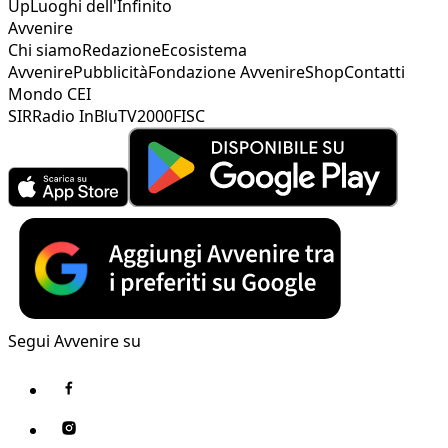
Up
Luoghi dell'Infinito
Avvenire
Chi siamo
Redazione
Ecosistema
Avvenire
Pubblicità
Fondazione Avvenire
Shop
Contatti
Mondo CEI
SIR
Radio InBlu
TV2000
FISC
Segui Avvenire su