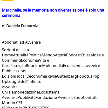
Marcinelle, se la memoria non diventa azione è solo una
cerimonia
di
Daniela Fumarola
Abbonati ad Avvenire
Sezioni del sito
Home
Attualità
Politica
Mondo
Agorà
Podcast
Chiesa
Idee e
Commenti
Economia
Vita e
Cura
Famiglia
Rubriche
Multimedia
Ecosistema avvenire
Pubblicazioni
Edizioni locali
L'economia civile
Gutenberg
Popotus
Pop
Up
Luoghi dell'Infinito
Avvenire
Chi siamo
Redazione
Ecosistema
Avvenire
Pubblicità
Fondazione Avvenire
Shop
Contatti
Mondo CEI
SIR
Radio InBlu
TV2000
FISC