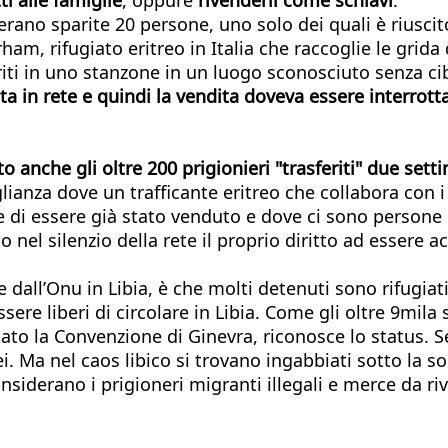
ano sparite 20 persone, uno solo dei quali è riuscit
m, rifugiato eritreo in Italia che raccoglie le grida 
feriti in uno stanzone in un luogo sconosciuto senza c
ata in rete e quindi la vendita doveva essere interrott
to anche gli oltre 200 prigionieri "trasferiti" due set
ianza dove un trafficante eritreo che collabora con i 
me di essere già stato venduto e dove ci sono persone 
 nel silenzio della rete il proprio diritto ad essere ac
e dall’Onu in Libia, è che molti detenuti sono rifugiat
ere liberi di circolare in Libia. Come gli oltre 9mila s
rmato la Convenzione di Ginevra, riconosce lo status.
. Ma nel caos libico si trovano ingabbiati sotto la sor
nsiderano i prigioneri migranti illegali e merce da ri