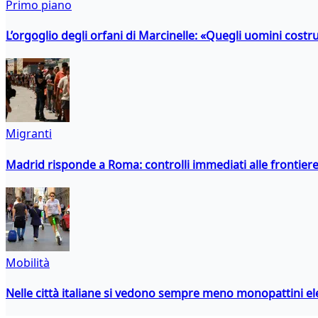
Primo piano
L’orgoglio degli orfani di Marcinelle: «Quegli uomini costr
Migranti
Madrid risponde a Roma: controlli immediati alle frontiere p
Mobilità
Nelle città italiane si vedono sempre meno monopattini ele