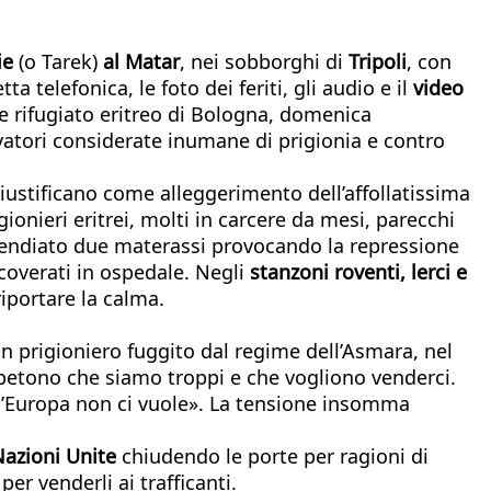
ie
(o Tarek)
al Matar
, nei sobborghi di
Tripoli
, con
 telefonica, le foto dei feriti, gli audio e il
video
e rifugiato eritreo di Bologna, domenica
rvatori considerate inumane di prigionia e contro
 giustificano come alleggerimento dell’affollatissima
ionieri eritrei, molti in carcere da mesi, parecchi
incendiato due materassi provocando la repressione
icoverati in ospedale. Negli
stanzoni roventi, lerci e
riportare la calma.
un prigioniero fuggito dal regime dell’Asmara, nel
ipetono che siamo troppi e che vogliono venderci.
e l’Europa non ci vuole». La tensione insomma
 Nazioni Unite
chiudendo le porte per ragioni di
er venderli ai trafficanti.