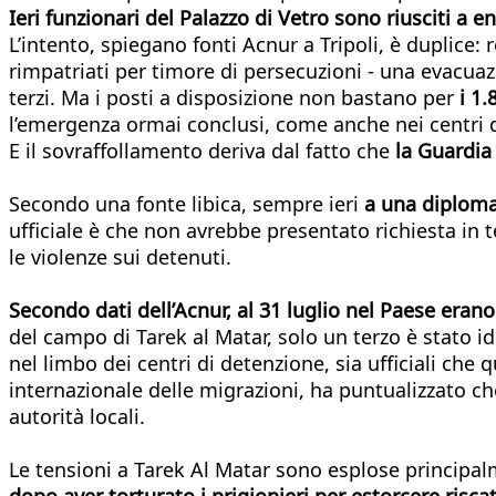
Ieri funzionari del Palazzo di Vetro sono riusciti a e
L’intento, spiegano fonti Acnur a Tripoli, è duplice:
rimpatriati per timore di persecuzioni - una evacuaz
terzi. Ma i posti a disposizione non bastano per
i 1
l’emergenza ormai conclusi, come anche nei centri 
E il sovraffollamento deriva dal fatto che
la Guardia 
Secondo una fonte libica, sempre ieri
a una diploma
ufficiale è che non avrebbe presentato richiesta in t
le violenze sui detenuti.
Secondo dati dell’Acnur, al 31 luglio nel Paese erano 
del campo di Tarek al Matar, solo un terzo è stato ide
nel limbo dei centri di detenzione, sia ufficiali che 
internazionale delle migrazioni, ha puntualizzato che
autorità locali.
Le tensioni a Tarek Al Matar sono esplose principal
dopo aver torturato i prigionieri per estorcere riscat