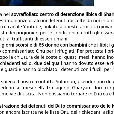
a nel
sovraffollato centro di detenzione libica di Shar
timonianze di alcuni detenuti raccolte da noi in diretta
ro canale Youtube, linkato a questo articolo) giovan
 dei prigionieri per le condizioni da tutti gli osse
ti ai trafficanti di esseri umani.
ei giorni scorsi e di 65 donne con bambini
che i libici
 commissariato Onu per i rifugiati. Per protesta i prig
a dopo la chiusura delle coste di questi mesi, hanno 
 richiedenti asilo, due dei quali hanno dovuto essere r
e guardie hanno picchiato i detenuti con i fucili per 
i – spiega il nostro contatto Solomon, pseudonimo di 
enti sei mesi nell’altro lager di Gharyan – loro ci r
iamo vie di uscita. Non possiamo tornare in Eritrea 
gistrazione dei detenuti dell’Alto commissariato delle
ancora iscritte nelle liste Onu dei richiedenti asilo p