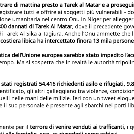
ntrare di mattina presto a Tarek al Matar e a proseguire
 registrare tutti e offrire ai soggetti più vulnerabili
ione umanitaria nel centro Onu in Niger per alleggeri
.800 dannati di Tarek Al Matar
, dove il precedente gov
di Tarek Al Sika a Tagiura. Anche l’Onu ammette che 
costiera libica ha intercettato finora 13 mila persone.
tica dell’Unione europea sarebbe stato impedito l’ac
empo. Ma si sospetta che in realtà le autorità tripoli
stati registrati 54.416 richiedenti asilo e rifugiati, 9
ntificato, gli altri galleggiano tra violenze, condizion
quelli nelle mani delle milizie. Ieri con un tweet eloq
 il suo personale è presente agli sbarchi nei porti lib
mente per il
terrore di venire venduti ai trafficanti
, i 
ti alle famiglie
, oppure
rivenderli come schiavi
.