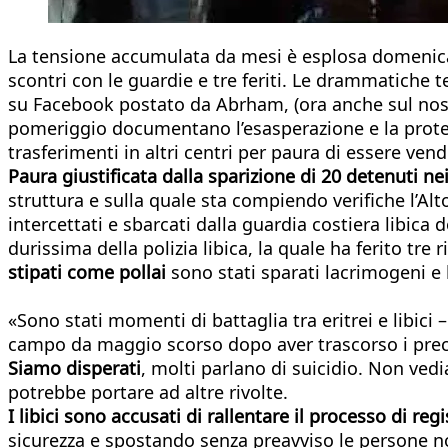
La tensione accumulata da mesi è esplosa domenic
scontri con le guardie e tre feriti. Le drammatiche tes
su Facebook postato da Abrham, (ora anche sul nost
pomeriggio documentano l’esasperazione e la protesta
trasferimenti in altri centri per paura di essere vendu
Paura giustificata dalla sparizione di 20 detenuti n
struttura e sulla quale sta compiendo verifiche l’Alto
intercettati e sbarcati dalla guardia costiera libic
durissima della polizia libica, la quale ha ferito tre
stipati come pollai
sono stati sparati lacrimogeni e l
«Sono stati momenti di battaglia tra eritrei e libic
campo da maggio scorso dopo aver trascorso i preced
Siamo disperati
, molti parlano di suicidio. Non ved
potrebbe portare ad altre rivolte.
I libici sono accusati di rallentare il processo di re
sicurezza e spostando senza preavviso le persone non 