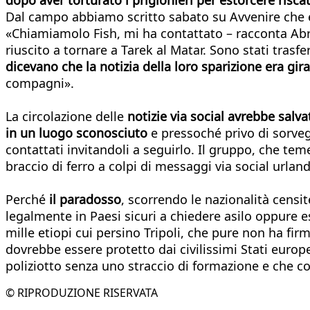
Dal campo abbiamo scritto sabato su Avvenire che er
«Chiamiamolo Fish, mi ha contattato – racconta Abrha
riuscito a tornare a Tarek al Matar. Sono stati tras
dicevano che la notizia della loro sparizione era gir
compagni».
La circolazione delle
notizie via social avrebbe salva
in un luogo sconosciuto
e pressoché privo di sorvegl
contattati invitandoli a seguirlo. Il gruppo, che te
braccio di ferro a colpi di messaggi via social urlando
Perché
il paradosso
, scorrendo le nazionalità censit
legalmente in Paesi sicuri a chiedere asilo oppure ess
mille etiopi cui persino Tripoli, che pure non ha fi
dovrebbe essere protetto dai civilissimi Stati europei
poliziotto senza uno straccio di formazione e che co
© RIPRODUZIONE RISERVATA