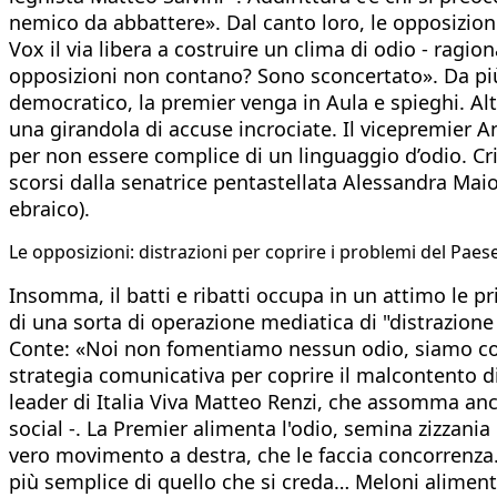
nemico da abbattere». Dal canto loro, le opposizion
Vox il via libera a costruire un clima di odio - ragi
opposizioni non contano? Sono sconcertato». Da più p
democratico, la premier venga in Aula e spieghi. Alt
una girandola di accuse incrociate. Il vicepremier A
per non essere complice di un linguaggio d’odio. Crit
scorsi dalla senatrice pentastellata Alessandra Maior
ebraico).
​Le opposizioni: distrazioni per coprire i problemi del Paes
Insomma, il batti e ribatti occupa in un attimo le pr
di una sorta di operazione mediatica di "distrazione
Conte: «Noi non fomentiamo nessun odio, siamo contr
strategia comunicativa per coprire il malcontento dif
leader di Italia Viva Matteo Renzi, che assomma anche
social -. La Premier alimenta l'odio, semina zizzania
vero movimento a destra, che le faccia concorrenza.
più semplice di quello che si creda… Meloni aliment