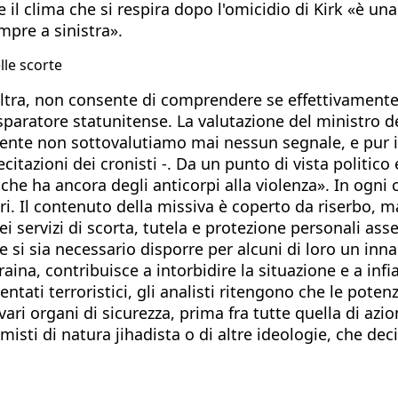
il clima che si respira dopo l'omicidio di Kirk «è un
mpre a sinistra».
lle scorte
l'altra, non consente di comprendere se effettivamente
 sparatore statunitense. La valutazione del ministro d
nte non sottovalutiamo mai nessun segnale, e pur in
itazioni dei cronisti -. Da un punto di vista politico e
che ha ancora degli anticorpi alla violenza». In ogni c
ri. Il contenuto della missiva è coperto da riserbo, ma
dei servizi di scorta, tutela e protezione personali 
se si sia necessario disporre per alcuni di loro un inn
raina, contribuisce a intorbidire la situazione e a inf
ntati terroristici, gli analisti ritengono che le poten
ari organi di sicurezza, prima fra tutte quella di azioni
misti di natura jihadista o di altre ideologie, che deci