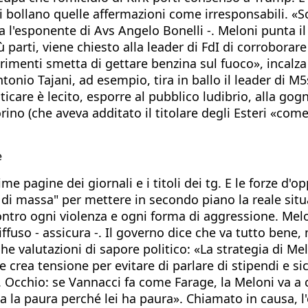
i bollano quelle affermazioni come irresponsabili. «
ona l'esponente di Avs Angelo Bonelli -. Meloni punta i
arti, viene chiesto alla leader di FdI di corroborare
rimenti smetta di gettare benzina sul fuoco», incalza
ntonio Tajani, ad esempio, tira in ballo il leader di 
icare è lecito, esporre al pubblico ludibrio, alla gog
ino (che aveva additato il titolare degli Esteri «come
e
ime pagine dei giornali e i titoli dei tg. E le forze d
 di massa" per mettere in secondo piano la reale situ
o ogni violenza e ogni forma di aggressione. Meloni 
fuso - assicura -. Il governo dice che va tutto bene, m
 valutazioni di sapore politico: «La strategia di Melo
 e crea tensione per evitare di parlare di stipendi e 
 Occhio: se Vannacci fa come Farage, la Meloni va a 
a la paura perché lei ha paura». Chiamato in causa, 