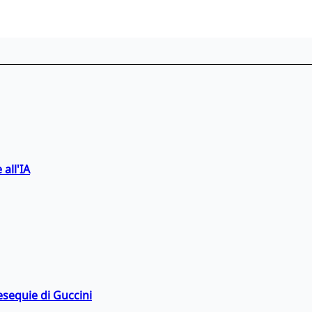
 all'IA
esequie di Guccini