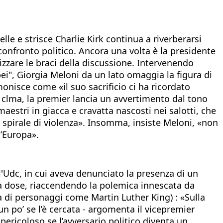
elle e strisce Charlie Kirk continua a riverberarsi
confronto politico. Ancora una volta è la presidente
tizzare le braci della discussione. Intervenendo
i", Giorgia Meloni da un lato omaggia la figura di
monisce come «il suo sacrificio ci ha ricordato
le clma, la premier lancia un avvertimento dal tono
maestri in giacca e cravatta nascosti nei salotti, che
 spirale di violenza». Insomma, insiste Meloni, «non
l’Europa».
l'Udc, in cui aveva denunciato la presenza di un
 la dose, riaccendendo la polemica innescata da
la di personaggi come Martin Luther King) : «Sulla
un po’ se l’è cercata - argomenta il vicepremier
 pericoloso se l’avversario politico diventa un