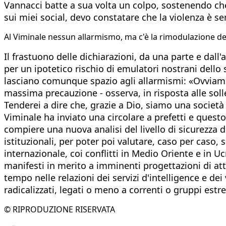
Vannacci batte a sua volta un colpo, sostenendo che 
sui miei social, devo constatare che la violenza è se
​Al Viminale nessun allarmismo, ma c'è la rimodulazione de
Il frastuono delle dichiarazioni, da una parte e dal
per un ipotetico rischio di emulatori nostrani dello
lasciano comunque spazio agli allarmismi: «Ovviame
massima precauzione - osserva, in risposta alle sollec
Tenderei a dire che, grazie a Dio, siamo una società 
Viminale ha inviato una circolare a prefetti e questo
compiere una nuova analisi del livello di sicurezza 
istituzionali, per poter poi valutare, caso per caso, 
internazionale, coi conflitti in Medio Oriente e in Uc
manifesti in merito a imminenti progettazioni di atte
tempo nelle relazioni dei servizi d'intelligence e dei v
radicalizzati, legati o meno a correnti o gruppi estre
© RIPRODUZIONE RISERVATA