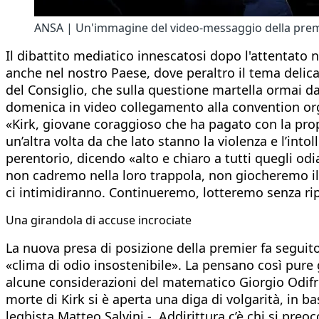
ANSA | Un'immagine del video-messaggio della premie
Il dibattito mediatico innescatosi dopo l'attentato ne
anche nel nostro Paese, dove peraltro il tema delica
del Consiglio, che sulla questione martella ormai da 
domenica in video collegamento alla convention orga
«Kirk, giovane coraggioso che ha pagato con la propri
un’altra volta da che lato stanno la violenza e l’int
perentorio, dicendo «alto e chiaro a tutti quegli odia
non cadremo nella loro trappola, non giocheremo il g
ci intimidiranno. Continueremo, lotteremo senza ripos
Una girandola di accuse incrociate
La nuova presa di posizione della premier fa seguito
«clima di odio insostenibile». La pensano così pure 
alcune considerazioni del matematico Giorgio Odifred
morte di Kirk si è aperta una diga di volgarità, in b
leghista Matteo Salvini -. Addirittura c’è chi si pre