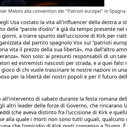
r Meloni alla convention dei "Patrioti europei" in Spagna
gli Usa costato la vita all'influencer della destra a st
to delle "parole d'odio" è già da tempo presente nel 
giorni, a trarre spunto dall'uccisione di Kirk per riat
nizzata dal partito spagnolo Vox sui "patrioti europe
a vita il prezzo della sua libertà», ma dall'altro am
olleranza». Non solo: ai presunti responsabili di un ta
tori ed estremisti nascosti per strada, e a quei falsi 
ioco di chi vuole trascinare le nostre nazioni in una
o per la libertà dei nostri popoli e per il futuro del
 all'intervento di sabato durante la festa romana del
gli altri leader delle forze di Governo, che rincarano
di (che aveva distinto fra l'uccisione di Kirk e quel
ase alla quale i morti non sono tutti uguali, qualcuno 
occupa che l’omicidio di Kirk porti consenso a Trump. È