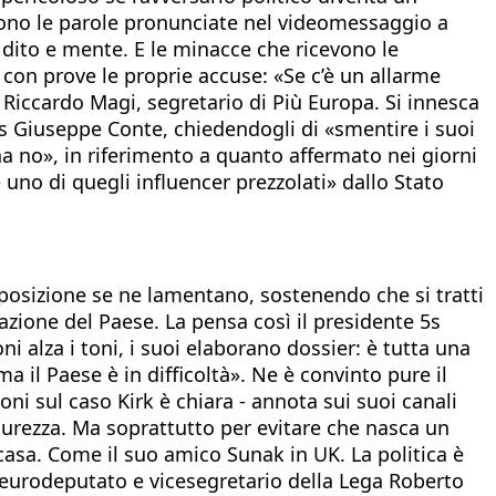
Sono le parole pronunciate nel videomessaggio a
l dito e mente. E le minacce che ricevono le
 con prove le proprie accuse: «Se c’è un allarme
 Riccardo Magi, segretario di Più Europa. Si innesca
M5s Giuseppe Conte, chiedendogli di «smentire i suoi
na no», in riferimento a quanto affermato nei giorni
 uno di quegli influencer prezzolati» dallo Stato
'opposizione se ne lamentano, sostenendo che si tratti
azione del Paese. La pensa così il presidente 5s
alza i toni, i suoi elaborano dossier: è tutta una
a il Paese è in difficoltà». Ne è convinto pure il
ni sul caso Kirk è chiara - annota sui suoi canali
sicurezza. Ma soprattutto per evitare che nasca un
casa. Come il suo amico Sunak in UK. La politica è
l'eurodeputato e vicesegretario della Lega Roberto