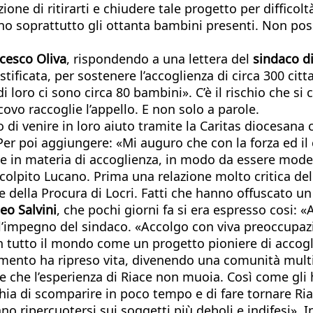
ione di ritirarti e chiudere tale progetto per diffic
iano soprattutto gli ottanta bambini presenti. Non po
ncesco Oliva
, rispondendo a una lettera del
sindaco d
tificata, per sostenere l’accoglienza di circa 300 cit
i loro ci sono circa 80 bambini». C’è il rischio che s
covo raccoglie l’appello. E non solo a parole.
o di venire in loro aiuto tramite la Caritas diocesa
. Per poi aggiungere: «Mi auguro che con la forza ed 
te in materia di accoglienza, in modo da essere mode
colpito Lucano. Prima una relazione molto critica dell
rte della Procura di Locri. Fatti che hanno offuscato 
eo Salvini
, che pochi giorni fa si era espresso cosi:
 l’impegno del sindaco. «Accolgo con viva preoccupazio
n tutto il mondo come un progetto pioniere di accogli
nto ha ripreso vita, divenendo una comunità multicul
che l’esperienza di Riace non muoia. Così come gli ha
hia di scomparire in poco tempo e di fare tornare Riac
ripercuotersi sui soggetti più deboli e indifesi». Inf