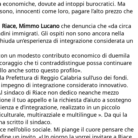
oltà economiche, dovute ad intoppi burocratici. Ma
ssono, innocenti come loro, pagare l’alto prezzo che
i Riace, Mimmo Lucano
che denuncia che «da circa
tadini immigrati. Gli ospiti non sono ancora nella
i chiuda un’esperienza di integrazione considerata un
na con un modesto contributo economico di duemila
il coraggio che ti contraddistingue possa continuare
llo anche sotto questo profilo».
a Prefettura di Reggio Calabria sull’uso dei fondi.
un impegno di integrazione considerato innovativo.
 «Al sindaco di Riace non dedico neanche mezzo
ne il tuo appello e la richiesta d’aiuto a sostegno
enza e d’integrazione, realizzato in un piccolo
turale, multirazziale e multilingue ». Da qui la
 scritto il sindaco.
e nell’oblio sociale. Mi piange il cuore pensare che
ine un invito. «Un giorno la vorrei invitare a Riace