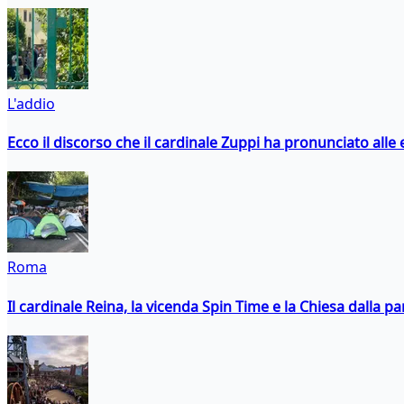
L'addio
Ecco il discorso che il cardinale Zuppi ha pronunciato alle 
Roma
Il cardinale Reina, la vicenda Spin Time e la Chiesa dalla par