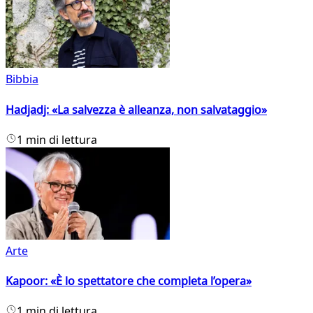
Bibbia
Hadjadj: «La salvezza è alleanza, non salvataggio»
1 min di lettura
Arte
Kapoor: «È lo spettatore che completa l’opera»
1 min di lettura