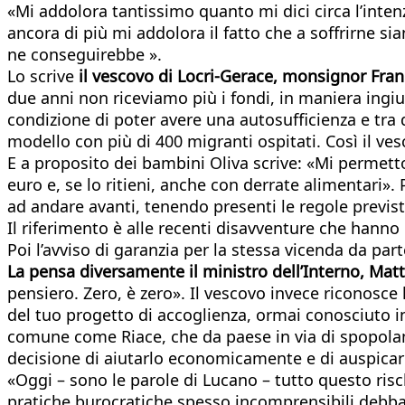
«Mi addolora tantissimo quanto mi dici circa l’intenz
ancora di più mi addolora il fatto che a soffrirne s
ne conseguirebbe ».
Lo scrive
il vescovo di Locri-Gerace, monsignor Fra
due anni non riceviamo più i fondi, in maniera ingius
condizione di poter avere una autosufficienza e tra d
modello con più di 400 migranti ospitati. Così il ves
E a proposito dei bambini Oliva scrive: «Mi permett
euro e, se lo ritieni, anche con derrate alimentari»
ad andare avanti, tenendo presenti le regole previs
Il riferimento è alle recenti disavventure che hanno 
Poi l’avviso di garanzia per la stessa vicenda da pa
La pensa diversamente il ministro dell’Interno, Matt
pensiero. Zero, è zero». Il vescovo invece riconosce
del tuo progetto di accoglienza, ormai conosciuto i
comune come Riace, che da paese in via di spopolame
decisione di aiutarlo economicamente e di auspicare 
«Oggi – sono le parole di Lucano – tutto questo risc
pratiche burocratiche spesso incomprensibili debbano 