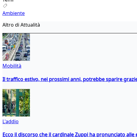
Ambiente
Altro di Attualità
Mobilità
Il traffico estivo, nei prossimi anni, potrebbe sparire grazie
L'addio
Ecco il discorso che il cardinale Zuppi ha pronunciato alle 