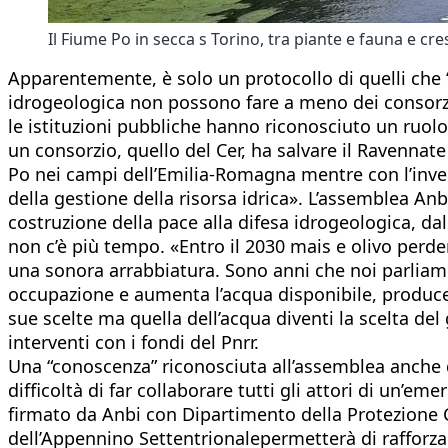
Il Fiume Po in secca s Torino, tra piante e fauna e cre
Apparentemente, è solo un protocollo di quelli che “s
idrogeologica non possono fare a meno dei consorzi d
le istituzioni pubbliche hanno riconosciuto un ruolo.
un consorzio, quello del Cer, ha salvare il Ravennat
Po nei campi dell’Emilia-Romagna mentre con l’invers
della gestione della risorsa idrica». L’assemblea Anbi
costruzione della pace alla difesa idrogeologica, dal
non c’è più tempo. «Entro il 2030 mais e olivo perd
una sonora arrabbiatura. Sono anni che noi parliamo
occupazione e aumenta l’acqua disponibile, produce
sue scelte ma quella dell’acqua diventi la scelta del
interventi con i fondi del Pnrr.
Una “conoscenza” riconosciuta all’assemblea anche dal
difficoltà di far collaborare tutti gli attori di un’e
firmato da Anbi con Dipartimento della Protezione Ci
dell’Appennino Settentrionalepermetterà di rafforzar