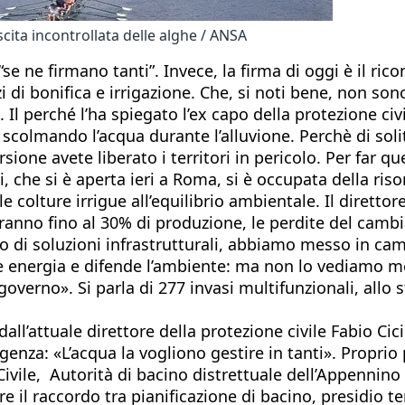
scita incontrollata delle alghe / ANSA
e ne firmano tanti”. Invece, la firma di oggi è il ric
i bonifica e irrigazione. Che, si noti bene, non sono
 Il perché l’ha spiegato l’ex capo della protezione civ
e scolmando l’acqua durante l’alluvione. Perchè di sol
ione avete liberato i territori in pericolo. Per far 
, che si è aperta ieri a Roma, si è occupata della risor
le colture irrigue all’equilibrio ambientale. Il diret
eranno fino al 30% di produzione, le perdite del cam
 di soluzioni infrastrutturali, abbiamo messo in camp
 energia e difende l’ambiente: ma non lo vediamo me
 governo». Si parla di 277 invasi multifunzionali, allo
l’attuale direttore della protezione civile Fabio Cici
mergenza: «L’acqua la vogliono gestire in tanti». Propri
vile, Autorità di bacino distrettuale dell’Appennino 
e il raccordo tra pianificazione di bacino, presidio t