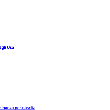
agli Usa
adinanza per nascita