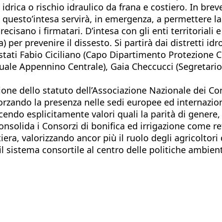
à idrica o rischio idraulico da frana e costiero. In br
 questo’intesa servirà, in emergenza, a permettere la 
isano i firmatari. D’intesa con gli enti territoriali 
) per prevenire il dissesto. Si partirà dai distretti i
 stati Fabio Ciciliano (Capo Dipartimento Protezione C
tuale Appennino Centrale), Gaia Checcucci (Segretari
ione dello statuto dell’Associazione Nazionale dei Con
fforzando la presenza nelle sedi europee ed internazi
endo esplicitamente valori quali la parità di genere, l
nsolida i Consorzi di bonifica ed irrigazione come rete
tiera, valorizzando ancor più il ruolo degli agricoltor
l sistema consortile al centro delle politiche ambienta