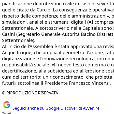
pianificazione di protezione civile in caso di severit
quelle citate da Curcio. La conseguenza è operativa:
rispetto delle competenze delle amministrazioni», prec
simulazioni, analisi e strumenti digitali (AI compresa
Settentrionale. A sottoscriverlo nella Capitale sono
Casini (Segretario Generale Autorità Bacino Distret
Settentrionale).
All’inizio dell’Assemblea è stata approvata una revis
Acque Irrigue, che amplia il perimetro d’azione, ra
digitalizzazione e l’innovazione tecnologica, introduc
responsabilità sociale. «Il nuovo testo conferma e co
desertificazione, alla subsidenza ed all’erosione cos
cura del territorio: un riconoscimento, che proietta i
futuri» sottolinea il Presidente Francesco Vincenzi.
© RIPRODUZIONE RISERVATA
Seguici anche su Google Discover di Avvenire
Temi