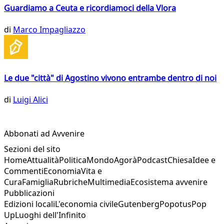
Guardiamo a Ceuta e ricordiamoci della Vlora
di
Marco Impagliazzo
Le due "città" di Agostino vivono entrambe dentro di noi
di
Luigi Alici
Abbonati ad Avvenire
Sezioni del sito
Home
Attualità
Politica
Mondo
Agorà
Podcast
Chiesa
Idee e
Commenti
Economia
Vita e
Cura
Famiglia
Rubriche
Multimedia
Ecosistema avvenire
Pubblicazioni
Edizioni locali
L'economia civile
Gutenberg
Popotus
Pop
Up
Luoghi dell'Infinito