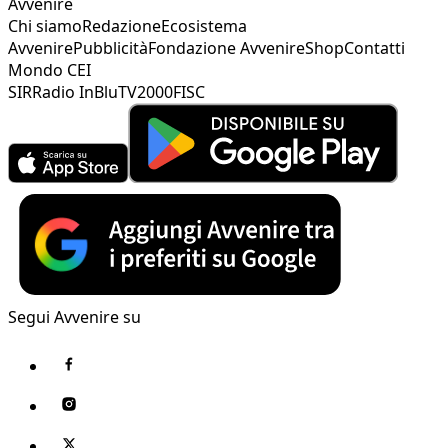
Avvenire
Chi siamo
Redazione
Ecosistema
Avvenire
Pubblicità
Fondazione Avvenire
Shop
Contatti
Mondo CEI
SIR
Radio InBlu
TV2000
FISC
Segui Avvenire su