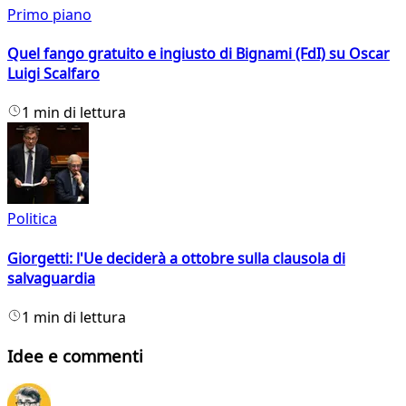
Primo piano
Quel fango gratuito e ingiusto di Bignami (FdI) su Oscar
Luigi Scalfaro
1 min di lettura
Politica
Giorgetti: l'Ue deciderà a ottobre sulla clausola di
salvaguardia
1 min di lettura
Idee e commenti