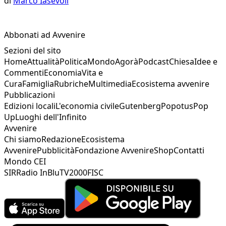
di
Marco Iasevoli
Abbonati ad Avvenire
Sezioni del sito
Home
Attualità
Politica
Mondo
Agorà
Podcast
Chiesa
Idee e
Commenti
Economia
Vita e
Cura
Famiglia
Rubriche
Multimedia
Ecosistema avvenire
Pubblicazioni
Edizioni locali
L'economia civile
Gutenberg
Popotus
Pop
Up
Luoghi dell'Infinito
Avvenire
Chi siamo
Redazione
Ecosistema
Avvenire
Pubblicità
Fondazione Avvenire
Shop
Contatti
Mondo CEI
SIR
Radio InBlu
TV2000
FISC