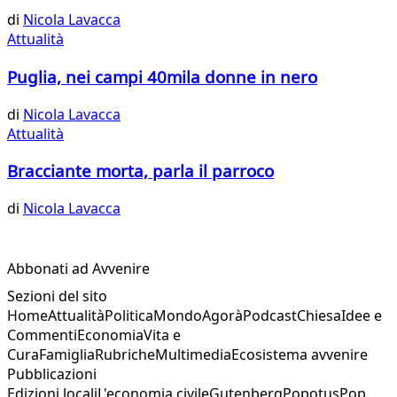
di
Nicola Lavacca
Attualità
Puglia, nei campi 40mila donne in nero
di
Nicola Lavacca
Attualità
Bracciante morta, parla il parroco
di
Nicola Lavacca
Abbonati ad Avvenire
Sezioni del sito
Home
Attualità
Politica
Mondo
Agorà
Podcast
Chiesa
Idee e
Commenti
Economia
Vita e
Cura
Famiglia
Rubriche
Multimedia
Ecosistema avvenire
Pubblicazioni
Edizioni locali
L'economia civile
Gutenberg
Popotus
Pop