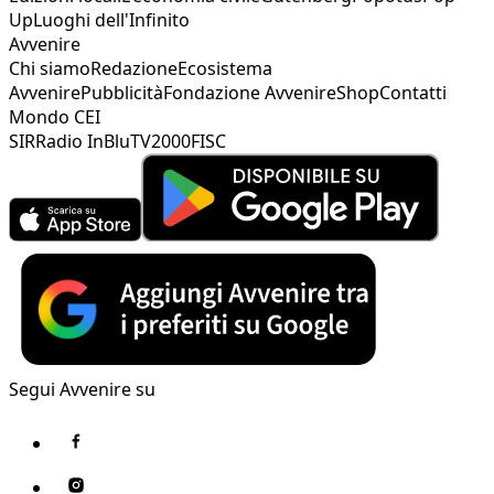
Up
Luoghi dell'Infinito
Avvenire
Chi siamo
Redazione
Ecosistema
Avvenire
Pubblicità
Fondazione Avvenire
Shop
Contatti
Mondo CEI
SIR
Radio InBlu
TV2000
FISC
Segui Avvenire su