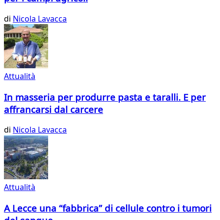
di
Nicola Lavacca
Attualità
In masseria per produrre pasta e taralli. E per
affrancarsi dal carcere
di
Nicola Lavacca
Attualità
A Lecce una “fabbrica” di cellule contro i tumori