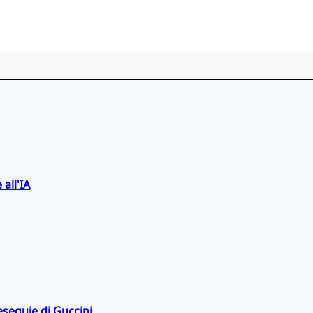
 all'IA
esequie di Guccini