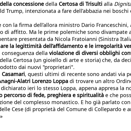
a della concessione
della
Certosa di Trisulti
alla
Dignit
ld Trump, intenzionata a fare dell’abbazia nei boschi 
e con la firma dell’allora ministro Dario Franceschini
no di affitto. Ma le prime polemiche sono divampate 
ntare presentata da Nicola Fratoianni (Sinistra Itali
lare la legittimità dell’affidamento e le irregolarità 
in conseguenza della
violazione di diversi obblighi con
 della Certosa (un gioiello di arte e storia) che, da dec
rodotto dai nuovi "proprietari".
i Casamari
, questi ultimi di recente sono andati via pe
Anagni-Alatri Lorenzo Loppa
di trovare un altro Ordin
ha dichiarato ieri lo stesso Loppa, appena appresa la no
o percorso di fede, preghiera e spiritualità
e che poss
ione del complesso monastico. E ho già parlato con la
elle Cese (di proprietà del Comune di Collepardo e an
o»