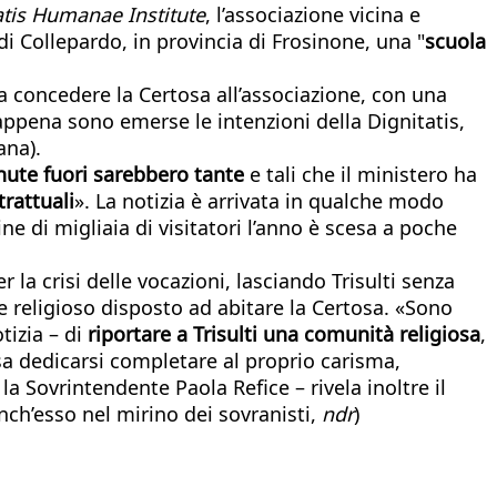
atis Humanae Institute
, l’associazione vicina e
di Collepardo, in provincia di Frosinone, una "
scuola
, a concedere la Certosa all’associazione, con una
appena sono emerse le intenzioni della Dignitatis,
ana).
venute fuori sarebbero tante
e tali che il ministero ha
trattuali
». La notizia è arrivata in qualche modo
ine di migliaia di visitatori l’anno è scesa a poche
r la crisi delle vocazioni, lasciando Trisulti senza
e religioso disposto ad abitare la Certosa. «Sono
tizia – di
riportare a Trisulti una comunità religiosa
,
a dedicarsi completare al proprio carisma,
 Sovrintendente Paola Refice – rivela inoltre il
ch’esso nel mirino dei sovranisti,
ndr
)