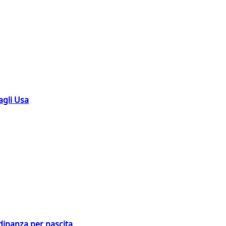
agli Usa
adinanza per nascita