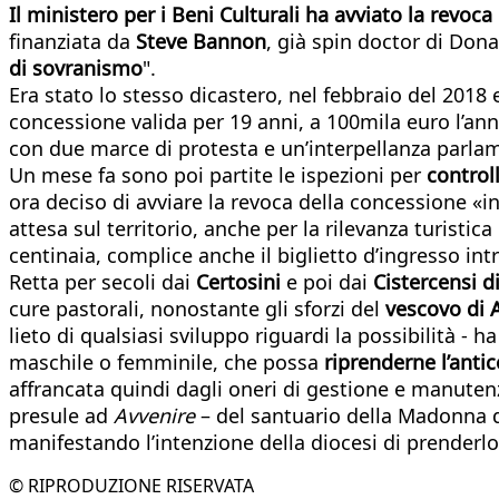
I
l ministero per i Beni Culturali ha avviato la revoc
finanziata da
Steve Bannon
, già spin doctor di Dona
di sovranismo
".
Era stato lo stesso dicastero, nel febbraio del 2018 
concessione valida per 19 anni, a 100mila euro l’an
con due marce di protesta e un’interpellanza parlame
Un mese fa sono poi partite le ispezioni per
control
ora deciso di avviare la revoca della concessione «
attesa sul territorio, anche per la rilevanza turistica
centinaia, complice anche il biglietto d’ingresso int
Retta per secoli dai
Certosini
e poi dai
Cistercensi d
cure pastorali, nonostante gli sforzi del
vescovo di 
lieto di qualsiasi sviluppo riguardi la possibilità - 
maschile o femminile, che possa
riprenderne l’antic
affrancata quindi dagli oneri di gestione e manutenz
presule ad
Avvenire
– del santuario della Madonna d
manifestando l’intenzione della diocesi di prenderl
© RIPRODUZIONE RISERVATA