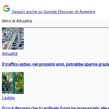
Seguici anche su Google Discover di Avvenire
Altro di Attualità
Attualità
Il traffico estivo, nei prossimi anni, potrebbe sparire grazie
L'addio
Ecco il discorso che il cardinale Zuppi ha pronunciato alle 