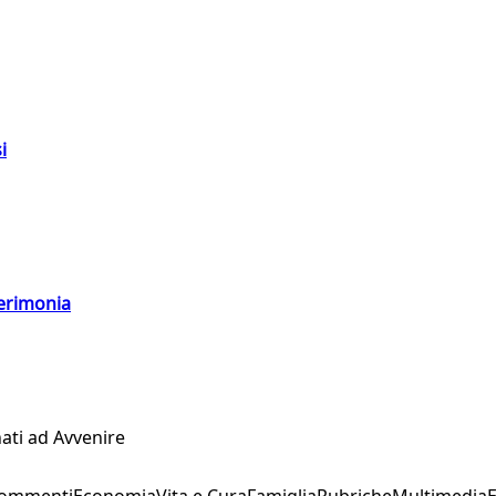
i
cerimonia
ati ad Avvenire
Commenti
Economia
Vita e Cura
Famiglia
Rubriche
Multimedia