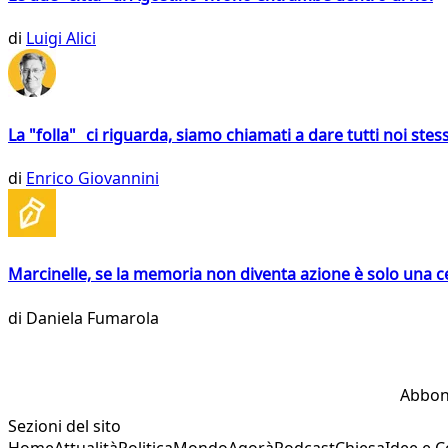
di
Luigi Alici
La "folla" ci riguarda, siamo chiamati a dare tutti noi stess
di
Enrico Giovannini
Marcinelle, se la memoria non diventa azione è solo una 
di
Daniela Fumarola
Abbon
Sezioni del sito
Home
Attualità
Politica
Mondo
Agorà
Podcast
Chiesa
Idee e 