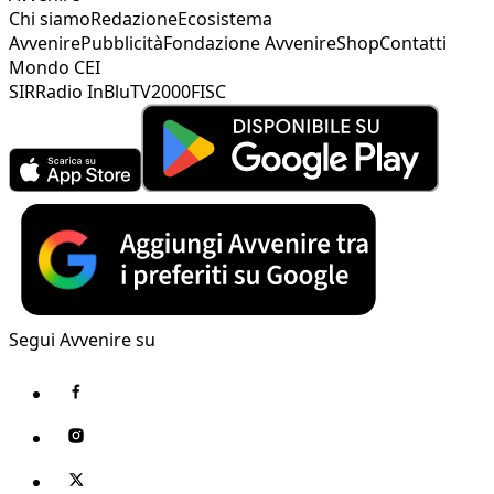
Chi siamo
Redazione
Ecosistema
Avvenire
Pubblicità
Fondazione Avvenire
Shop
Contatti
Mondo CEI
SIR
Radio InBlu
TV2000
FISC
Segui Avvenire su