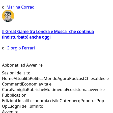
di
Marina Corradi
Il Great Game tra Londra e Mosca che continua
(indisturbato) anche oggi
di
Giorgio Ferrari
Abbonati ad Avvenire
Sezioni del sito
Home
Attualità
Politica
Mondo
Agorà
Podcast
Chiesa
Idee e
Commenti
Economia
Vita e
Cura
Famiglia
Rubriche
Multimedia
Ecosistema avvenire
Pubblicazioni
Edizioni locali
L'economia civile
Gutenberg
Popotus
Pop
Up
Luoghi dell'Infinito
Avvenire