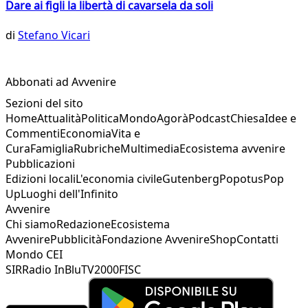
Dare ai figli la libertà di cavarsela da soli
di
Stefano Vicari
Abbonati ad Avvenire
Sezioni del sito
Home
Attualità
Politica
Mondo
Agorà
Podcast
Chiesa
Idee e
Commenti
Economia
Vita e
Cura
Famiglia
Rubriche
Multimedia
Ecosistema avvenire
Pubblicazioni
Edizioni locali
L'economia civile
Gutenberg
Popotus
Pop
Up
Luoghi dell'Infinito
Avvenire
Chi siamo
Redazione
Ecosistema
Avvenire
Pubblicità
Fondazione Avvenire
Shop
Contatti
Mondo CEI
SIR
Radio InBlu
TV2000
FISC