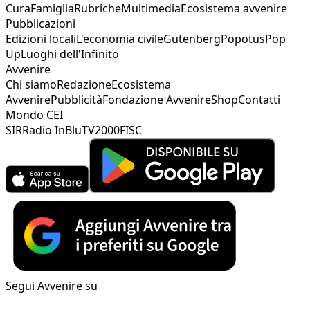
Cura
Famiglia
Rubriche
Multimedia
Ecosistema avvenire
Pubblicazioni
Edizioni locali
L'economia civile
Gutenberg
Popotus
Pop
Up
Luoghi dell'Infinito
Avvenire
Chi siamo
Redazione
Ecosistema
Avvenire
Pubblicità
Fondazione Avvenire
Shop
Contatti
Mondo CEI
SIR
Radio InBlu
TV2000
FISC
Segui Avvenire su