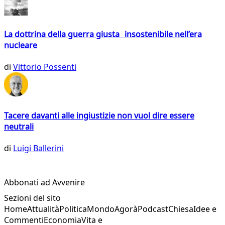
La dottrina della guerra giusta insostenibile nell’era
nucleare
di
Vittorio Possenti
Tacere davanti alle ingiustizie non vuol dire essere
neutrali
di
Luigi Ballerini
Abbonati ad Avvenire
Sezioni del sito
Home
Attualità
Politica
Mondo
Agorà
Podcast
Chiesa
Idee e
Commenti
Economia
Vita e