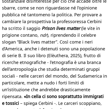
sostanziale disinteresse per ciò che accade oltre le
sbarre, come se non riguardasse né l’opinione
pubblica né tantomeno la politica. Per provare a
cambiare la prospettiva la professoressa Cerbini
ha scritto il saggio
Prison lives matter
(le vite in
prigione contano,
ndr
), riprendendo il celebre
slogan “Black lives matter”. Così come i neri
d’America, anche i detenuti sono una popolazione
di serie B. Il suo libro (Elèuthera, 2025), frutto di
ricerche etnografiche - l’etnografia è una branca
dell’antropologia che studia determinati gruppi
sociali - nelle carceri del mondo, del Sudamerica in
particolare, mette a nudo i forti limiti di
un’istituzione che andrebbe drasticamente
ripensata.
«In cella ci sono soprattutto immigrati
e tossici
– spiega Cerbini -. Le carceri scoppiano,